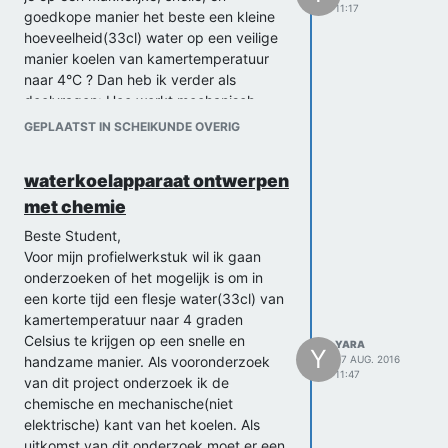
11:17
goedkope manier het beste een kleine
hoeveelheid(33cl) water op een veilige
manier koelen van kamertemperatuur
naar 4°C ? Dan heb ik verder als
deelvragen: Hoe werkt mechanisch
koelen en welke manieren zijn er, hoe
GEPLAATST IN SCHEIKUNDE OVERIG
werken die en welke koelt het beste? en
Hoe werkt chemisch koelen en welke
waterkoelapparaat ontwerpen
reacties zijn er? Als laatste ga ik uit de
met chemie
manieren die ik heb gevonden er 1
kiezen en daar een experiment mee
Beste Student,
doen zodat ik die ook misschien bij mijn
Voor mijn profielwerkstuk wil ik gaan
project kan gebruiken. Ik heb al veel
onderzoeken of het mogelijk is om in
gelezen over koelen, ik ben nu vooral
een korte tijd een flesje water(33cl) van
bezig met het chemische, waar ik ook
kamertemperatuur naar 4 graden
de hulp bij nodig heb. Met chemisch
Celsius te krijgen op een snelle en
YARA
bedoel ik niet stoffen zoals droogijs en
Y
handzame manier. Als vooronderzoek
27 AUG. 2016
stikstof, maar een reactie van 2 stoffen
11:47
van dit project onderzoek ik de
die energie uit het water kunnen halen.
chemische en mechanische(niet
Omdat ik niet heel veel verstand heb
elektrische) kant van het koelen. Als
van bepaalde stoffen en reacties zou ik
uitkomst van dit onderzoek moet er een