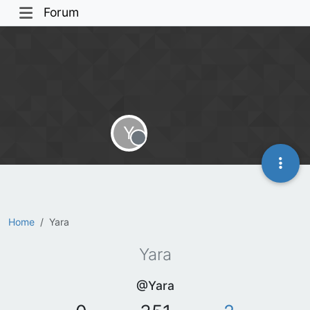
Forum
Y
Offline
Home
Yara
Yara
@Yara