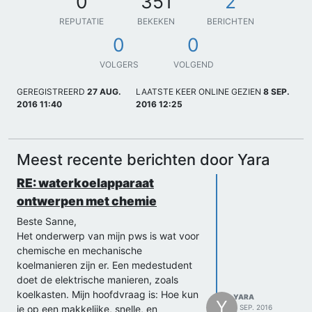
0
351
2
REPUTATIE
BEKEKEN
BERICHTEN
0
0
VOLGERS
VOLGEND
GEREGISTREERD
27 AUG.
LAATSTE KEER ONLINE GEZIEN
8 SEP.
2016 11:40
2016 12:25
Meest recente berichten door Yara
RE: waterkoelapparaat
ontwerpen met chemie
Beste Sanne,
Het onderwerp van mijn pws is wat voor
chemische en mechanische
koelmanieren zijn er. Een medestudent
doet de elektrische manieren, zoals
koelkasten. Mijn hoofdvraag is: Hoe kun
YARA
Y
je op een makkelijke, snelle, en
3 SEP. 2016