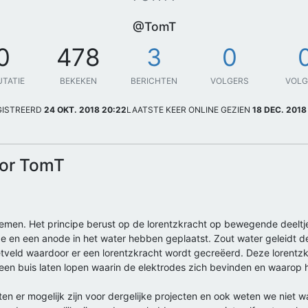
@TomT
0
478
3
0
UTATIE
BEKEKEN
BERICHTEN
VOLGERS
VOL
GISTREERD
24 OKT. 2018 20:22
LAATSTE KEER ONLINE GEZIEN
18 DEC. 2018
oor TomT
 noemen. Het principe berust op de lorentzkracht op bewegende deelt
 en een anode in het water hebben geplaatst. Zout water geleidt d
veld waardoor er een lorentzkracht wordt gecreëerd. Deze lorentzk
een buis laten lopen waarin de elektrodes zich bevinden en waarop 
en er mogelijk zijn voor dergelijke projecten en ook weten we niet 