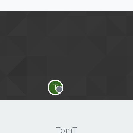
T
Offline
TomT