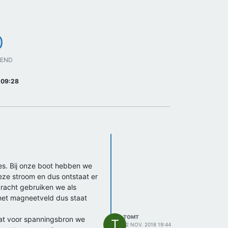
0
GEND
 09:28
jes. Bij onze boot hebben we
eze stroom en dus ontstaat er
racht gebruiken we als
het magneetveld dus staat
TOMT
wat voor spanningsbron we
T
12 NOV. 2018 19:44