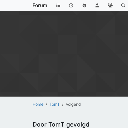
Forum
Home
TomT
Volgend
Door TomT gevolgd