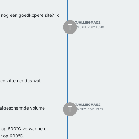
j nog een goedkopere site? Ik
TJALLINGMAX2
T
29 JAN. 2012 13:40
en zitten er dus wat
TJALLINGMAX2
T
en afgeschermde volume
30 DEC. 2011 13:17
ur op 600°C verwarmen.
ur op 600°C.