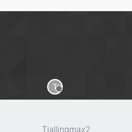
T
Offline
Tjallingmax2