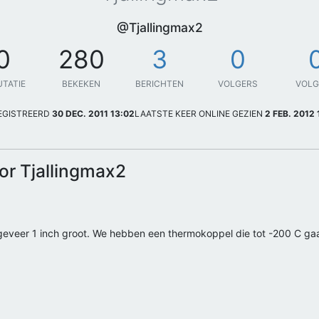
@Tjallingmax2
0
280
3
0
UTATIE
BEKEKEN
BERICHTEN
VOLGERS
VOL
EGISTREERD
30 DEC. 2011 13:02
LAATSTE KEER ONLINE GEZIEN
2 FEB. 2012 
or Tjallingmax2
eer 1 inch groot. We hebben een thermokoppel die tot -200 C gaat