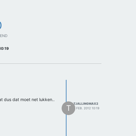
0
GEND
10:19
 dus dat moet net lukken..
TJALLINGMAX2
T
2 FEB. 2012 10:19