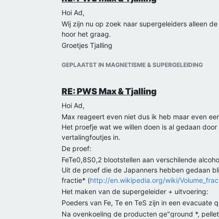
Hoi Ad,
Wij zijn nu op zoek naar supergeleiders alleen d
hoor het graag.
Groetjes Tjalling
GEPLAATST IN MAGNETISME & SUPERGELEIDING
RE: PWS Max & Tjalling
Hoi Ad,
Max reageert even niet dus ik heb maar even e
Het proefje wat we willen doen is al gedaan door
vertalingfoutjes in.
De proef:
FeTe0,8S0,2 blootstellen aan verschilende alcoho
Uit de proef die de Japanners hebben gedaan bli
fractie* (
http://en.wikipedia.org/wiki/Volume_frac
Het maken van de supergeleider + uitvoering:
Poeders van Fe, Te en TeS zijn in een evacuate
Na ovenkoeling de producten ge"ground *, pelleti