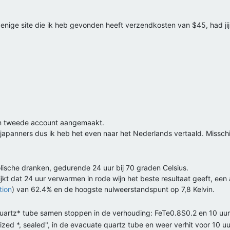
e enige site die ik heb gevonden heeft verzendkosten van $45, had ji
en tweede account aangemaakt.
 japanners dus ik heb het even naar het Nederlands vertaald. Misschi
lische dranken, gedurende 24 uur bij 70 graden Celsius.
jkt dat 24 uur verwarmen in rode wijn het beste resultaat geeft, e
tion
) van 62.4% en de hoogste nulweerstandspunt op 7,8 Kelvin.
 quartz* tube samen stoppen in de verhouding: FeTe0.8S0.2 en 10 u
zed *, sealed", in de evacuate quartz tube en weer verhit voor 10 u