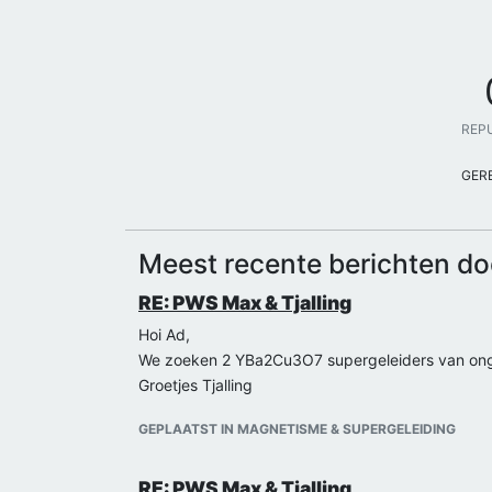
REP
GER
Meest recente berichten do
RE: PWS Max & Tjalling
Hoi Ad,
We zoeken 2 YBa2Cu3O7 supergeleiders van ongev
Groetjes Tjalling
GEPLAATST IN MAGNETISME & SUPERGELEIDING
RE: PWS Max & Tjalling