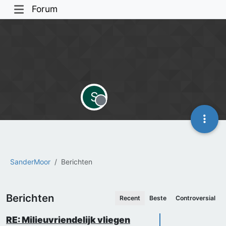
Forum
S
Offline
SanderMoor
Berichten
Berichten
Recent
Beste
Controversial
RE: Milieuvriendelijk vliegen