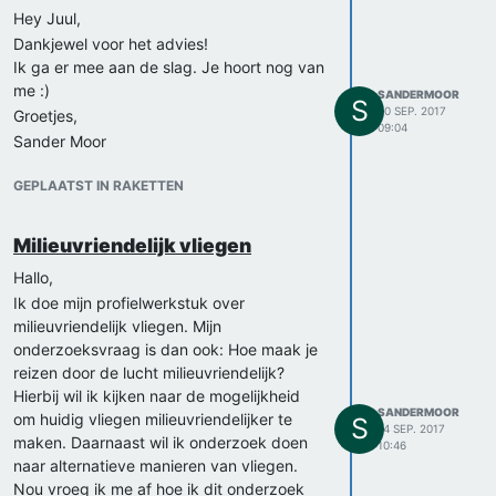
Hey Juul,
Dankjewel voor het advies!
Ik ga er mee aan de slag. Je hoort nog van
me :)
SANDERMOOR
S
20 SEP. 2017
Groetjes,
09:04
Sander Moor
GEPLAATST IN RAKETTEN
Milieuvriendelijk vliegen
Hallo,
Ik doe mijn profielwerkstuk over
milieuvriendelijk vliegen. Mijn
onderzoeksvraag is dan ook: Hoe maak je
reizen door de lucht milieuvriendelijk?
Hierbij wil ik kijken naar de mogelijkheid
SANDERMOOR
om huidig vliegen milieuvriendelijker te
S
14 SEP. 2017
maken. Daarnaast wil ik onderzoek doen
10:46
naar alternatieve manieren van vliegen.
Nou vroeg ik me af hoe ik dit onderzoek