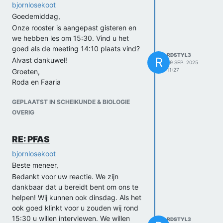
bjornlosekoot
Goedemiddag,
Onze rooster is aangepast gisteren en
we hebben les om 15:30. Vind u het
goed als de meeting 14:10 plaats vind?
RDSTYL3
R
Alvast dankuwel!
29 SEP. 2025
11:27
Groeten,
Roda en Faaria
GEPLAATST IN SCHEIKUNDE & BIOLOGIE
OVERIG
RE: PFAS
bjornlosekoot
Beste meneer,
Bedankt voor uw reactie. We zijn
dankbaar dat u bereidt bent om ons te
helpen! Wij kunnen ook dinsdag. Als het
ook goed klinkt voor u zouden wij rond
15:30 u willen interviewen. We willen
RDSTYL3