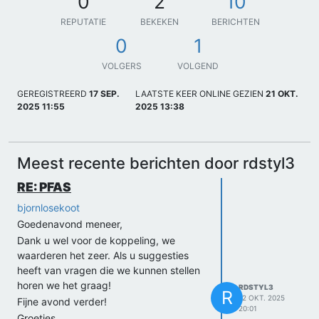
0
2
10
REPUTATIE
BEKEKEN
BERICHTEN
0
1
VOLGERS
VOLGEND
GEREGISTREERD
17 SEP.
LAATSTE KEER ONLINE GEZIEN
21 OKT.
2025 11:55
2025 13:38
Meest recente berichten door rdstyl3
RE: PFAS
bjornlosekoot
Goedenavond meneer,
Dank u wel voor de koppeling, we
waarderen het zeer. Als u suggesties
heeft van vragen die we kunnen stellen
horen we het graag!
RDSTYL3
R
12 OKT. 2025
Fijne avond verder!
20:01
Groetjes,