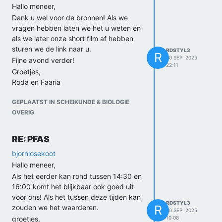
kwartier is, we zouden het heel erg
Hallo meneer,
PFAS. We denken dat contact met hun
waarderen! Kunt u haar vragen of ze er
heel handig en informatief zou zijn voor
Dank u wel voor de bronnen! Als we
inmiddels voor open is om in ons
onze profielwerkstuk. We wouden aan u
vragen hebben laten we het u weten en
interview opgenomen te worden.
vragen of u misschien ons kan koppelen
als we later onze short film af hebben
Daarnaast zagen we dat ze engels talig
aan hun op een manier?
sturen we de link naar u.
RDSTYL3
R
lessen geeft en onze hele PWS is ook in
30 SEP. 2025
Dank u wel alvast!
Fijne avond verder!
het engels doordat onze begeleider
22:11
Groetjes,
Groetjes,
engels talig is, dus we zouden het
Roda en Faaria
Roda en Faaria
handiger vinden als het interview in het
engels uitgevoerd wordt!
GEPLAATST IN SCHEIKUNDE & BIOLOGIE
Enorm bedankt!
OVERIG
Groetjes,
Roda en Faaria
RE: PFAS
bjornlosekoot
Hallo meneer,
Als het eerder kan rond tussen 14:30 en
16:00 komt het blijkbaar ook goed uit
voor ons! Als het tussen deze tijden kan
RDSTYL3
R
zouden we het waarderen.
30 SEP. 2025
groetjes,
10:08