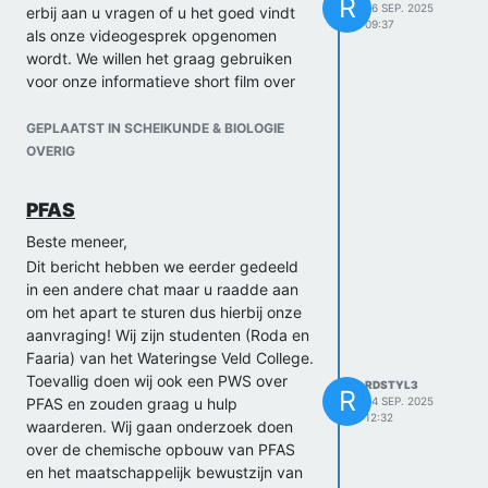
R
26 SEP. 2025
erbij aan u vragen of u het goed vindt
09:37
als onze videogesprek opgenomen
wordt. We willen het graag gebruiken
voor onze informatieve short film over
PFAS dus dat zou geweldig zijn. We
gaan vragen vragen zoals:
GEPLAATST IN SCHEIKUNDE & BIOLOGIE
OVERIG
Ten eerste een korte voorstelling
over u zelf.
Sinds wanneer werd PFAS bekend
PFAS
voor u?
Beste meneer,
Waar staat Per-/ polyfluoroalkyl
Dit bericht hebben we eerder gedeeld
voor?
in een andere chat maar u raadde aan
Waarom is PFAS zo unique
om het apart te sturen dus hierbij onze
structuur in scheikunde?
aanvraging! Wij zijn studenten (Roda en
Waarom is de chemische stof
Faaria) van het Wateringse Veld College.
gevaarlijk?
Toevallig doen wij ook een PWS over
Zijn alle PFAS gevaarlijk?
RDSTYL3
R
PFAS en zouden graag u hulp
Wat weet u allemaal over C-8,
24 SEP. 2025
12:32
waarderen. Wij gaan onderzoek doen
PFOS, Teflon?
over de chemische opbouw van PFAS
Wat denkt u dat de toekomst eruit
en het maatschappelijk bewustzijn van
ziet met PFAS?