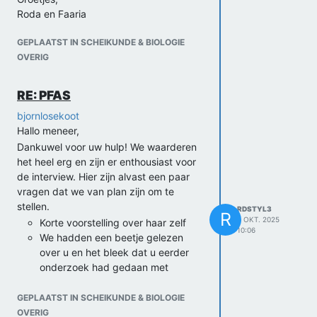
Roda en Faaria
GEPLAATST IN SCHEIKUNDE & BIOLOGIE
OVERIG
RE: PFAS
bjornlosekoot
Hallo meneer,
Dankuwel voor uw hulp! We waarderen
het heel erg en zijn er enthousiast voor
de interview. Hier zijn alvast een paar
vragen dat we van plan zijn om te
stellen.
RDSTYL3
R
8 OKT. 2025
Korte voorstelling over haar zelf
10:06
We hadden een beetje gelezen
over u en het bleek dat u eerder
onderzoek had gedaan met
microplastics, hoe kwam u aan een
interrese voor een onderzoek in
GEPLAATST IN SCHEIKUNDE & BIOLOGIE
PFAS, specifiek in water en grond?
OVERIG