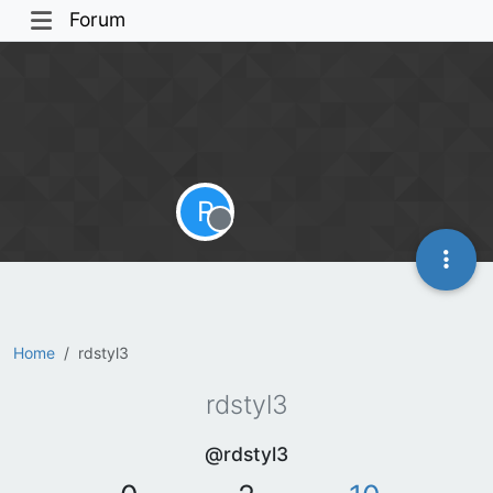
Forum
R
Offline
Home
rdstyl3
rdstyl3
@rdstyl3