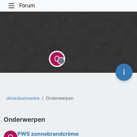
Forum
O
Offline
oliviaobadowska
Onderwerpen
Onderwerpen
PWS zonnebrandcrème