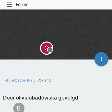
Forum
O
Offline
oliviaobadowska
Volgend
Door oliviaobadowska gevolgd
B