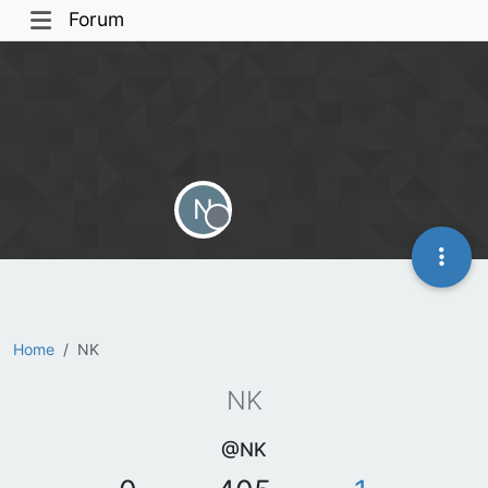
Forum
N
Offline
Home
NK
NK
@NK