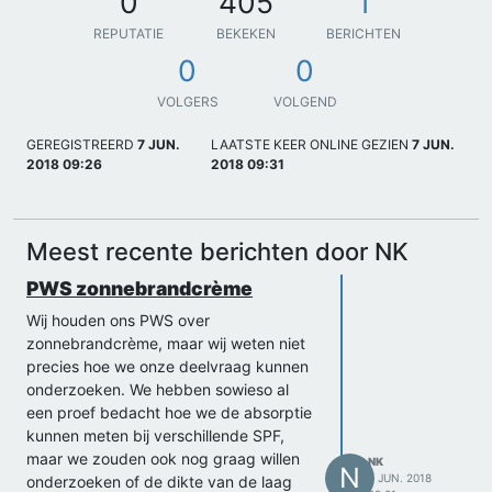
0
405
1
REPUTATIE
BEKEKEN
BERICHTEN
0
0
VOLGERS
VOLGEND
GEREGISTREERD
7 JUN.
LAATSTE KEER ONLINE GEZIEN
7 JUN.
2018 09:26
2018 09:31
Meest recente berichten door NK
PWS zonnebrandcrème
Wij houden ons PWS over
zonnebrandcrème, maar wij weten niet
precies hoe we onze deelvraag kunnen
onderzoeken. We hebben sowieso al
een proef bedacht hoe we de absorptie
kunnen meten bij verschillende SPF,
maar we zouden ook nog graag willen
NK
N
7 JUN. 2018
onderzoeken of de dikte van de laag