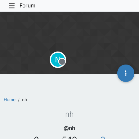
Forum
N
Offline
Home
nh
nh
@nh