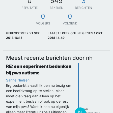
0
549
3
REPUTATIE
BEKEKEN
BERICHTEN
0
0
VOLGERS
VOLGEND
GEREGISTREERD
1 SEP.
LAATSTE KEER ONLINE GEZIEN
1 OKT.
2018 16:15
2018 14:49
Meest recente berichten door nh
RE: een experiment bedenken
bij pws autisme
Sanne Nielsen
Erg bedankt alvast! Ik ben nu bezig om
een hoofdvraag op te stellen. Maar
moet die vraag dan alleen op het
experiment beslaan of ook op de rest
van mijn pws? Want ik heb nu eigenlijk
NH
N
alleen maar literatuur zoals uitleggen
20 SEP. 2018