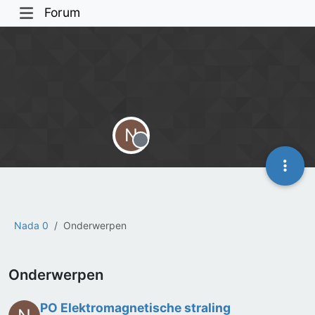
Forum
N
Offline
Nada 0
Onderwerpen
Onderwerpen
PO Elektromagnetische straling