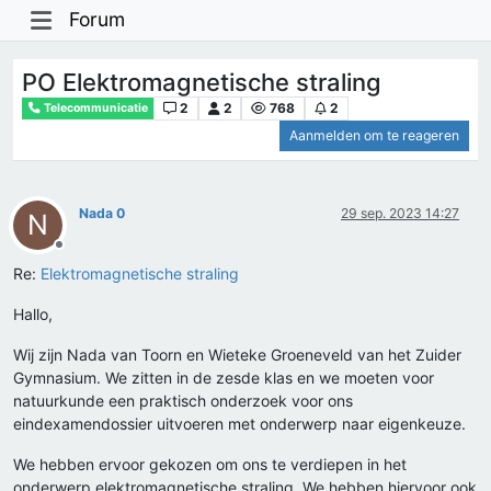
Forum
PO Elektromagnetische straling
2
2
768
2
Telecommunicatie
Aanmelden om te reageren
Nada 0
29 sep. 2023 14:27
N
Offline
Re:
Elektromagnetische straling
Hallo,
Wij zijn Nada van Toorn en Wieteke Groeneveld van het Zuider
Gymnasium. We zitten in de zesde klas en we moeten voor
natuurkunde een praktisch onderzoek voor ons
eindexamendossier uitvoeren met onderwerp naar eigenkeuze.
We hebben ervoor gekozen om ons te verdiepen in het
onderwerp elektromagnetische straling. We hebben hiervoor ook