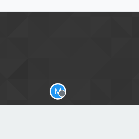
M
Offline