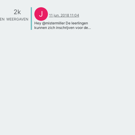
2k
J
11 jun. 2018 11:04
TEN
WEERGAVEN
Hey @mistermiller De leerlingen
kunnen zich inschrijven voor de
workshop Robotica hier op de website.
Daar zullen ze onder mijn en @Midas-
Becker begeleiding de workshop
volgen waarin wij de verschillende
facetten van een robot bouwen voor
een PWS zullen bespreken. Dit is
ideaal als opstart van een PWS! U hoeft
hier als begeleider niet bij aanwezig te
zijn. Zodra zij zijn ingeschreven
zoeken wij mail contact met de
leerlingen om hun van de verdere
informatie te voorzien. Ik hoop dat ik u
zo goed geïnformeerd heb en ik zie de
inschrijving(en) graag tegemoet.
Groeten, Jip