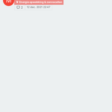
M
Energie opwekking & zonnecellen
12 dec. 2021 22:47
2