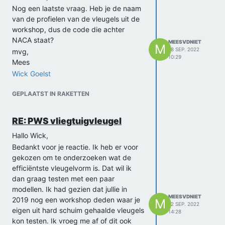
Nog een laatste vraag. Heb je de naam
van de profielen van de vleugels uit de
workshop, dus de code die achter
NACA staat?
MEESVDNIET
M
18 SEP. 2022
mvg,
10:29
Mees
Wick Goelst
GEPLAATST IN RAKETTEN
RE: PWS vliegtuigvleugel
Hallo Wick,
Bedankt voor je reactie. Ik heb er voor
gekozen om te onderzoeken wat de
efficiëntste vleugelvorm is. Dat wil ik
dan graag testen met een paar
modellen. Ik had gezien dat jullie in
MEESVDNIET
2019 nog een workshop deden waar je
M
12 SEP. 2022
eigen uit hard schuim gehaalde vleugels
14:28
kon testen. Ik vroeg me af of dit ook