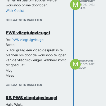
nemen en daarom zouden we de
MEESVDNIET
M
workshop online doorlopen.
26 DEC. 2022
14:08
Wick Goelst
GEPLAATST IN RAKETTEN
PWS vliegtuigvleugel
Re:
PWS vliegtuigvleugel
Beste,
Ik zou graag een video gesprek in te
plannen om door de workshop te lopen
van de vliegtuigvleugel. Wanneer komt
MEESVDNIET
M
20 DEC. 2022
dit goed uit?
22:39
Mvg,
Mees
GEPLAATST IN RAKETTEN
RE: PWS vliegtuigvleugel
Hallo Wick,