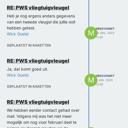
RE: PWS vliegtuigvleugel
Heb je nog ergens anders gegevens
van een tweede vleugel die jullie ooit
hebben getest.
MEESVDNIET
M
19 JAN. 2023
Wick Goelst
11:42
GEPLAATST IN RAKETTEN
RE: PWS vliegtuigvleugel
Ja, dat komt goed uit.
Wick Goelst
MEESVDNIET
M
9 JAN. 2023
12:05
GEPLAATST IN RAKETTEN
RE: PWS vliegtuigvleugel
We hebben eerder contact gehad over
mail. Volgens mij was het niet meer
mogelijk om nog voor februari deel te