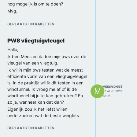
nog mogelijk is om te doen?
Mvg,
Mees
GEPLAATST IN RAKETTEN
PWS vliegtuigvleugel
Hallo,
ik ben Mees en ik doe mijn pws over de
vleugel van een vliegtuig.
Ik wil in mijn pws testen wat de meest
efficiënte vorm van een vliegtuigvleugel
is. In de praktijk wil ik dit testen in een
MEESVDNIET
windtunnel. Ik vroeg me af of ik de
M
22 AUG. 2022
windtunnel bij jullie kan gebruiken? En
12:05
zo ja, wanneer kan dat dan?
Eigenlijk zou ik het liefst willen
onderzoeken wat de beste winglets
zouden zijn om efficiënt te vliegen.
Alleen vroeg ik me af of er voor de
GEPLAATST IN RAKETTEN
winglets wel duidelijke resultaten