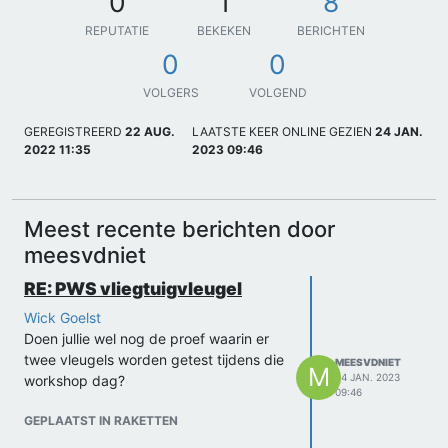
0
1
8
REPUTATIE
BEKEKEN
BERICHTEN
0
0
VOLGERS
VOLGEND
GEREGISTREERD
22 AUG.
LAATSTE KEER ONLINE GEZIEN
24 JAN.
2022 11:35
2023 09:46
Meest recente berichten door
meesvdniet
RE: PWS vliegtuigvleugel
Wick Goelst
Doen jullie wel nog de proef waarin er
twee vleugels worden getest tijdens die
MEESVDNIET
M
24 JAN. 2023
workshop dag?
09:46
GEPLAATST IN RAKETTEN