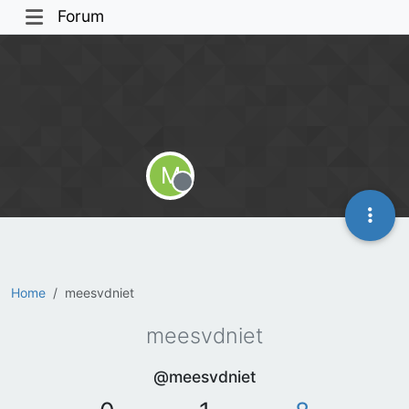
Forum
M
Offline
Home
meesvdniet
meesvdniet
@meesvdniet