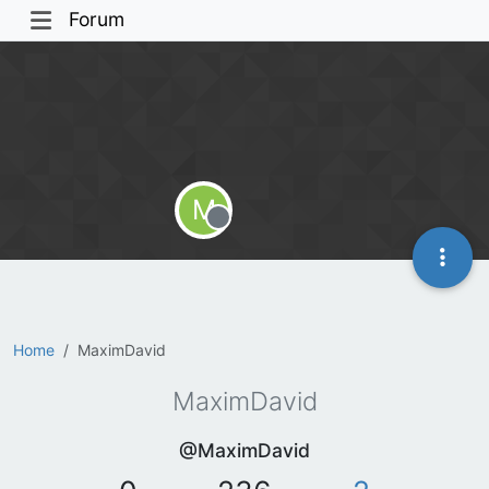
Forum
M
Offline
Home
MaximDavid
MaximDavid
@MaximDavid