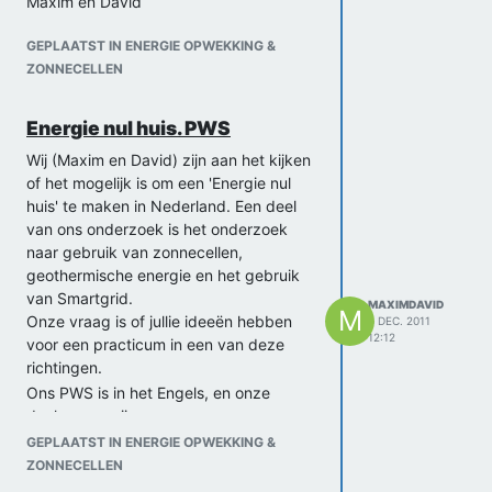
Maxim en David
GEPLAATST IN ENERGIE OPWEKKING &
ZONNECELLEN
Energie nul huis. PWS
Wij (Maxim en David) zijn aan het kijken
of het mogelijk is om een 'Energie nul
huis' te maken in Nederland. Een deel
van ons onderzoek is het onderzoek
naar gebruik van zonnecellen,
geothermische energie en het gebruik
van Smartgrid.
MAXIMDAVID
M
Onze vraag is of jullie ideeën hebben
6 DEC. 2011
12:12
voor een practicum in een van deze
richtingen.
Ons PWS is in het Engels, en onze
deelvragen zijn:
-How can sufficient electricity be
GEPLAATST IN ENERGIE OPWEKKING &
produced for a house, without emitting
ZONNECELLEN
greenhouse gasses?