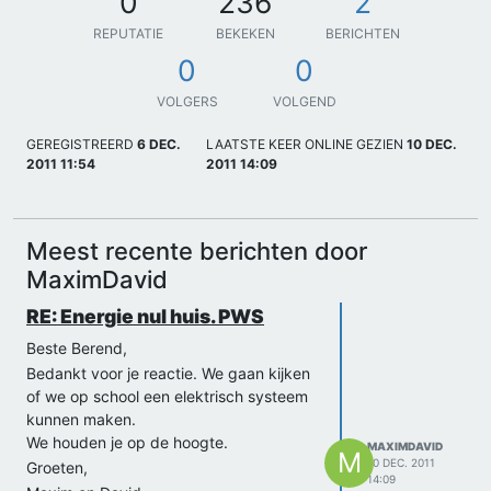
0
236
2
REPUTATIE
BEKEKEN
BERICHTEN
0
0
VOLGERS
VOLGEND
GEREGISTREERD
6 DEC.
LAATSTE KEER ONLINE GEZIEN
10 DEC.
2011 11:54
2011 14:09
Meest recente berichten door
MaximDavid
RE: Energie nul huis. PWS
Beste Berend,
Bedankt voor je reactie. We gaan kijken
of we op school een elektrisch systeem
kunnen maken.
We houden je op de hoogte.
MAXIMDAVID
M
10 DEC. 2011
Groeten,
14:09