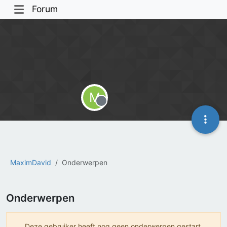
Forum
M
Offline
MaximDavid
Onderwerpen
Onderwerpen
Deze gebruiker heeft nog geen onderwerpen gestart.