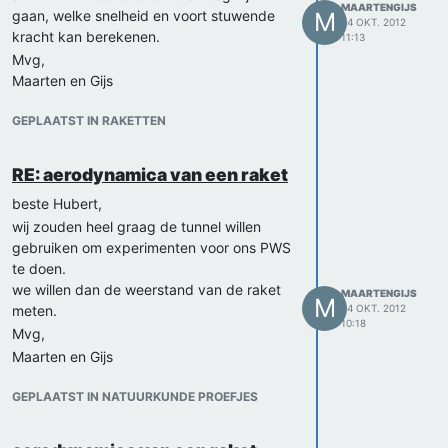
MAARTENGIJS
gaan, welke snelheid en voort stuwende
M
24 OKT. 2012
kracht kan berekenen.
11:13
Mvg,
Maarten en Gijs
GEPLAATST IN RAKETTEN
RE: aerodynamica van een raket
beste Hubert,
wij zouden heel graag de tunnel willen
gebruiken om experimenten voor ons PWS
te doen.
we willen dan de weerstand van de raket
MAARTENGIJS
M
meten.
24 OKT. 2012
10:18
Mvg,
Maarten en Gijs
GEPLAATST IN NATUURKUNDE PROEFJES