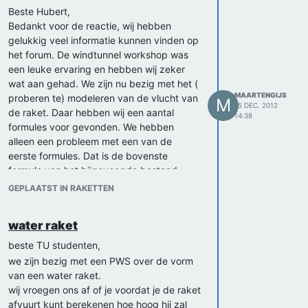
Beste Hubert,
Bedankt voor de reactie, wij hebben
gelukkig veel informatie kunnen vinden op
het forum. De windtunnel workshop was
een leuke ervaring en hebben wij zeker
wat aan gehad. We zijn nu bezig met het (
MAARTENGIJS
proberen te) modeleren van de vlucht van
M
15 DEC. 2012
de raket. Daar hebben wij een aantal
14:38
formules voor gevonden. We hebben
alleen een probleem met een van de
eerste formules. Dat is de bovenste
formule van het bijgevoegde bestand.
Deze formule snappen wij niet echt, wat
GEPLAATST IN RAKETTEN
de reden is van dat je het uitgestoten
water enzovoorts moet berekenen( als wij
water raket
dit modeleren krijgen wij een veelste grote
beginsnelheid). Wij wilden dus vragen of u
beste TU studenten,
hier even naar wilde kijken en het ons
we zijn bezig met een PWS over de vorm
duidelijk maken.
van een water raket.
Mvg
wij vroegen ons af of je voordat je de raket
Maarten en Gijs
afvuurt kunt berekenen hoe hoog hij zal