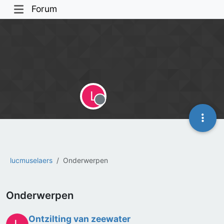
Forum
L
Offline
lucmuselaers
Onderwerpen
Onderwerpen
Ontzilting van zeewater