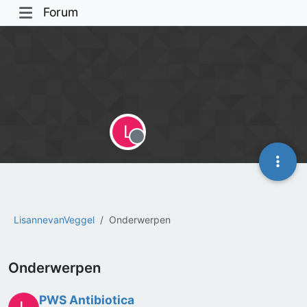
Forum
L
Offline
LisannevanVeggel
Onderwerpen
Onderwerpen
PWS Antibiotica