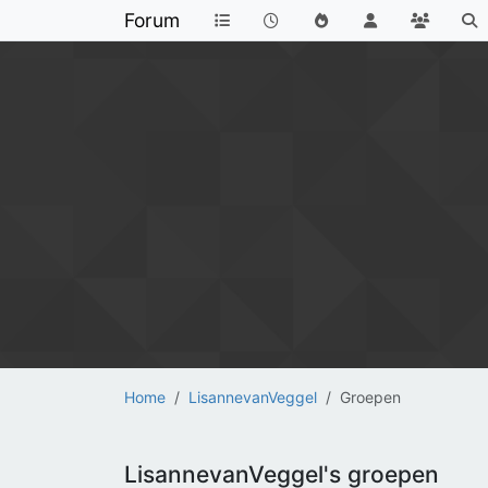
Forum
Home
LisannevanVeggel
Groepen
LisannevanVeggel's groepen