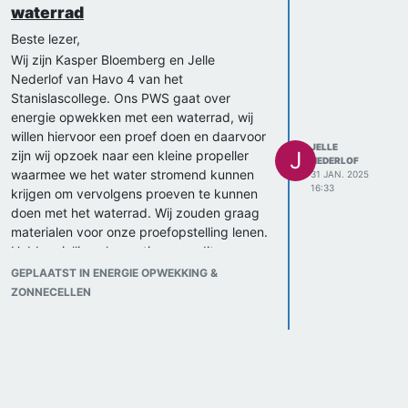
waterrad
Beste lezer,
Wij zijn Kasper Bloemberg en Jelle
Nederlof van Havo 4 van het
Stanislascollege. Ons PWS gaat over
energie opwekken met een waterrad, wij
willen hiervoor een proef doen en daarvoor
JELLE
J
zijn wij opzoek naar een kleine propeller
NEDERLOF
waarmee we het water stromend kunnen
31 JAN. 2025
16:33
krijgen om vervolgens proeven te kunnen
doen met het waterrad. Wij zouden graag
materialen voor onze proefopstelling lenen.
Hebben jullie ook nog tips voor dit
onderzoek?
GEPLAATST IN ENERGIE OPWEKKING &
Met vriendelijke groet,
ZONNECELLEN
Kasper Bloemberg en Jelle Nederlof