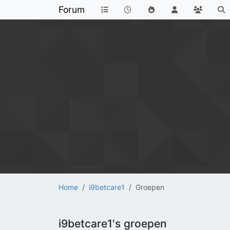
Forum
Home
i9betcare1
Groepen
i9betcare1's groepen