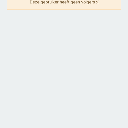
Deze gebruiker heeft geen volgers :(