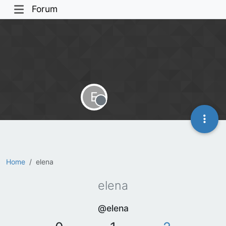
Forum
E
Offline
Home
elena
elena
@elena