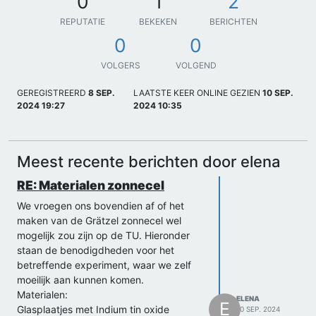
0
1
2
REPUTATIE
BEKEKEN
BERICHTEN
0
0
VOLGERS
VOLGEND
GEREGISTREERD
8 SEP.
LAATSTE KEER ONLINE GEZIEN
10 SEP.
2024 19:27
2024 10:35
Meest recente berichten door elena
RE: Materialen zonnecel
We vroegen ons bovendien af of het
maken van de Grätzel zonnecel wel
mogelijk zou zijn op de TU. Hieronder
staan de benodigdheden voor het
betreffende experiment, waar we zelf
moeilijk aan kunnen komen.
Materialen:
ELENA
E
Glasplaatjes met Indium tin oxide
10 SEP. 2024