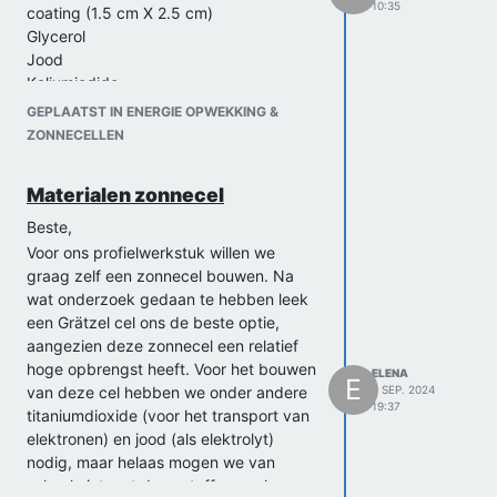
10:35
coating (1.5 cm X 2.5 cm)
Glycerol
Jood
Kaliumjodide
Kleurloos azijn
GEPLAATST IN ENERGIE OPWEKKING &
Titaniumdioxide nanodeeltjes poeder
ZONNECELLEN
Belichtingsmeter
Materialen zonnecel
Beste,
Voor ons profielwerkstuk willen we
graag zelf een zonnecel bouwen. Na
wat onderzoek gedaan te hebben leek
een Grätzel cel ons de beste optie,
aangezien deze zonnecel een relatief
hoge opbrengst heeft. Voor het bouwen
ELENA
E
van deze cel hebben we onder andere
8 SEP. 2024
19:37
titaniumdioxide (voor het transport van
elektronen) en jood (als elektrolyt)
nodig, maar helaas mogen we van
school niet met deze stoffen werken,