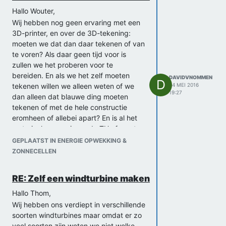
Hallo Wouter,
Wij hebben nog geen ervaring met een
3D-printer, en over de 3D-tekening:
moeten we dat dan daar tekenen of van
te voren? Als daar geen tijd voor is
zullen we het proberen voor te
bereiden. En als we het zelf moeten
DAVIDVNOMMEN
D
tekenen willen we alleen weten of we
24 MEI 2016
19:27
dan alleen dat blauwe ding moeten
tekenen of met de hele constructie
eromheen of allebei apart? En is al het
materiaal aanwezig op de TU of moeten
we zelf bijvoorbeeld een dynamo of
GEPLAATST IN ENERGIE OPWEKKING &
motortje meenemen? Graag hoor ik van
ZONNECELLEN
je!
Mvg,
RE: Zelf een windturbine maken
Jan en David
Hallo Thom,
Wij hebben ons verdiept in verschillende
soorten windturbines maar omdat er zo
veel soorten zijn weten we niet welke