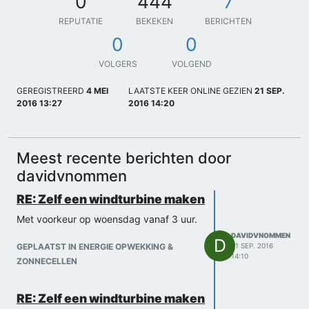
0
444
7
REPUTATIE
BEKEKEN
BERICHTEN
0
0
VOLGERS
VOLGEND
GEREGISTREERD
4 MEI
LAATSTE KEER ONLINE GEZIEN
21 SEP.
2016 13:27
2016 14:20
Meest recente berichten door
davidvnommen
RE: Zelf een windturbine maken
Met voorkeur op woensdag vanaf 3 uur.
DAVIDVNOMMEN
D
GEPLAATST IN ENERGIE OPWEKKING &
21 SEP. 2016
14:10
ZONNECELLEN
RE: Zelf een windturbine maken