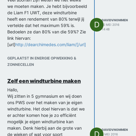
we moeten maken. Je hebt bijvoorbeeld
de Liam F1 UWT, deze windturbine
heeft een rendement van 80% terwijl jij
DAVIDVNOMMEN
D
vertelde dat het maximum 59% is.
10 MEI 2016
14:48
Bedoelen ze dan 80% van die 59%? Zie
link hiervan:
[url]
http://dearchimedes.com/liam/[/url]
Het lijkt ons misschien wel wat om dit na
te maken en daarom vroegen we ons af
GEPLAATST IN ENERGIE OPWEKKING &
of dit te realiseren is.
ZONNECELLEN
Alvast bedankt!
Jan Holleman & David van Ommen
Zelf een windturbine maken
Hallo,
Wij zitten in 5 gymnasium en wij doen
ons PWS over het maken van je eigen
windturbine. Het doel hiervan is dat we
er achter komen hoe je zo efficiënt
mogelijk je eigen windturbine kan
maken. Denk hierbij aan de grote van
DAVIDVNOMMEN
D
de wieken of wat voor soort
4 MEI 2016