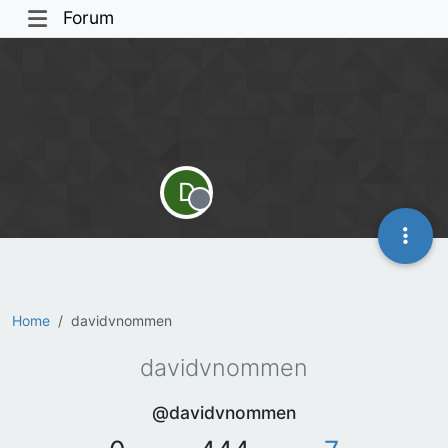
Forum
D
Offline
Home
davidvnommen
davidvnommen
@davidvnommen