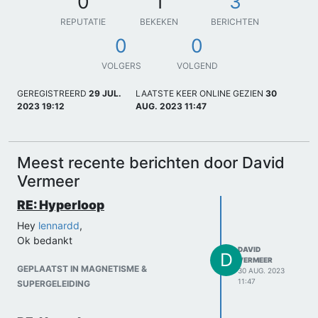
0
1
3
REPUTATIE
BEKEKEN
BERICHTEN
0
0
VOLGERS
VOLGEND
GEREGISTREERD
29 JUL.
LAATSTE KEER ONLINE GEZIEN
30
2023 19:12
AUG. 2023 11:47
Meest recente berichten door David
Vermeer
RE: Hyperloop
Hey
lennardd
,
Ok bedankt
DAVID
D
VERMEER
GEPLAATST IN MAGNETISME &
30 AUG. 2023
11:47
SUPERGELEIDING