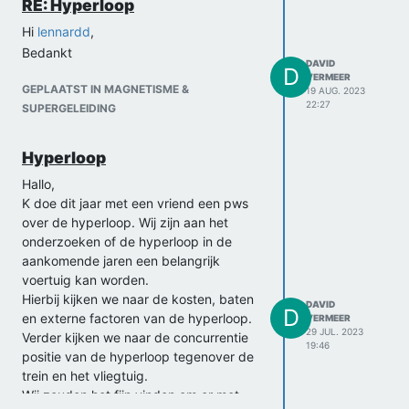
RE: Hyperloop
Hi
lennardd
,
Bedankt
DAVID
D
VERMEER
GEPLAATST IN MAGNETISME &
19 AUG. 2023
22:27
SUPERGELEIDING
Hyperloop
Hallo,
K doe dit jaar met een vriend een pws
over de hyperloop. Wij zijn aan het
onderzoeken of de hyperloop in de
aankomende jaren een belangrijk
voertuig kan worden.
Hierbij kijken we naar de kosten, baten
DAVID
D
en externe factoren van de hyperloop.
VERMEER
29 JUL. 2023
Verder kijken we naar de concurrentie
19:46
positie van de hyperloop tegenover de
trein en het vliegtuig.
Wij zouden het fijn vinden om er met