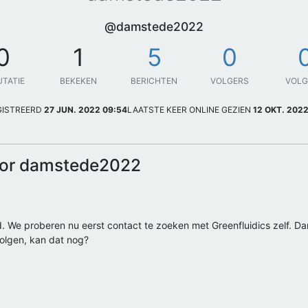
@damstede2022
0
1
5
0
UTATIE
BEKEKEN
BERICHTEN
VOLGERS
VOL
GISTREERD
27 JUN. 2022 09:54
LAATSTE KEER ONLINE GEZIEN
12 OKT. 2022
oor damstede2022
. We proberen nu eerst contact te zoeken met Greenfluidics zelf. Da
olgen, kan dat nog?