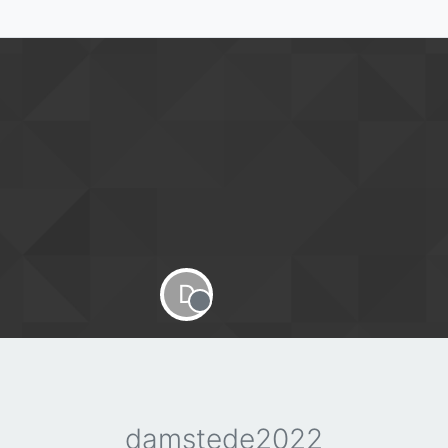
D
Offline
damstede2022