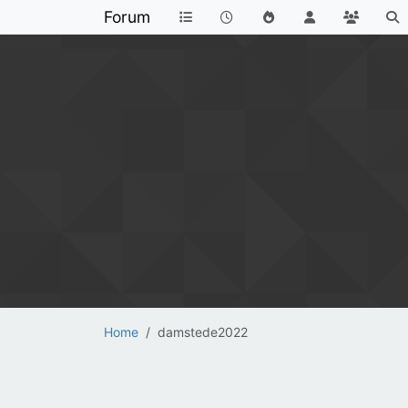
Forum
Home
damstede2022