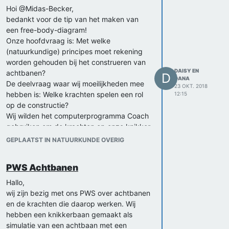
Hoi @Midas-Becker,
bedankt voor de tip van het maken van
een free-body-diagram!
Onze hoofdvraag is: Met welke
(natuurkundige) principes moet rekening
worden gehouden bij het construeren van
DAISY EN
achtbanen?
D
DANA
De deelvraag waar wij moeilijkheden mee
23 OKT. 2018
hebben is: Welke krachten spelen een rol
12:15
op de constructie?
Wij wilden het computerprogramma Coach
gebruiken om de krachten op onze knikker
te berekenen. Wij weten inmiddels wel
GEPLAATST IN NATUURKUNDE OVERIG
welke krachten er op de knikker werken
maar wij weten niet hoe wij de formules in
PWS Achtbanen
moeten vullen (welke waarden van de
verschillende constanten bijvoorbeeld).
Hallo,
Ook wisten wij niet welke formule voor de
wij zijn bezig met ons PWS over achtbanen
normaalkracht wij moesten gebruiken. Het
en de krachten die daarop werken. Wij
is ook lastig om de verschillende verlopen
hebben een knikkerbaan gemaakt als
van de banen te verwerken in ons model.
simulatie van een achtbaan met een