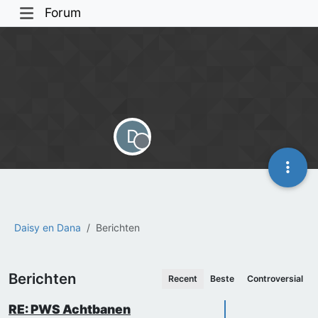
Forum
D
Offline
Daisy en Dana
Berichten
Berichten
Recent
Beste
Controversial
RE: PWS Achtbanen