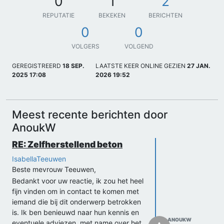
0
1
2
REPUTATIE
BEKEKEN
BERICHTEN
0
0
VOLGERS
VOLGEND
GEREGISTREERD
18 SEP.
LAATSTE KEER ONLINE GEZIEN
27 JAN.
2025 17:08
2026 19:52
Meest recente berichten door
AnoukW
RE: Zelfherstellend beton
IsabellaTeeuwen
Beste mevrouw Teeuwen,
Bedankt voor uw reactie, ik zou het heel
fijn vinden om in contact te komen met
iemand die bij dit onderwerp betrokken
is. Ik ben benieuwd naar hun kennis en
ANOUKW
eventuele adviezen, met name over het