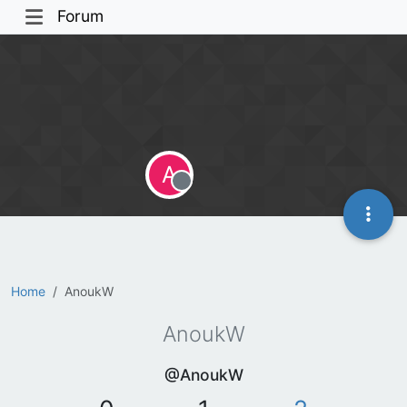
Forum
A
Offline
Home
AnoukW
AnoukW
@AnoukW