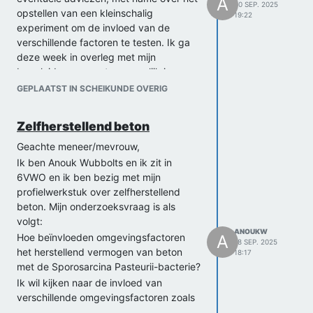
A
30 SEP. 2025
opstellen van een kleinschalig
19:22
experiment om de invloed van de
verschillende factoren te testen. Ik ga
deze week in overleg met mijn
begeleider over wat er mogelijk is op
mijn school qua de materialen en het
GEPLAATST IN SCHEIKUNDE OVERIG
budget.
Nogmaals bedankt!
Zelfherstellend beton
Met vriendelijke groet,
Geachte meneer/mevrouw,
Anouk Wubbolts
Ik ben Anouk Wubbolts en ik zit in
6VWO en ik ben bezig met mijn
profielwerkstuk over zelfherstellend
beton. Mijn onderzoeksvraag is als
volgt:
ANOUKW
Hoe beïnvloeden omgevingsfactoren
A
18 SEP. 2025
het herstellend vermogen van beton
18:17
met de Sporosarcina Pasteurii-bacterie?
Ik wil kijken naar de invloed van
verschillende omgevingsfactoren zoals
de temperatuur, de pH-waarde van de