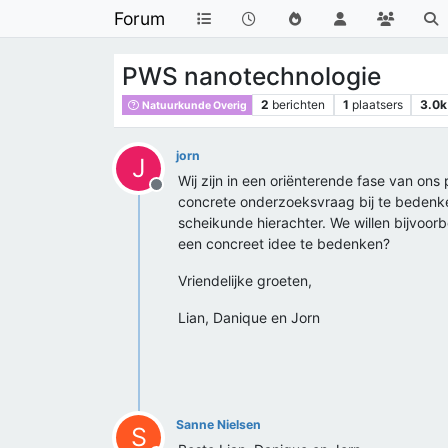
Forum
PWS nanotechnologie
2
berichten
1
plaatsers
3.0k
Natuurkunde Overig
jorn
J
Wij zijn in een oriënterende fase van ons
Offline
concrete onderzoeksvraag bij te bedenke
scheikunde hierachter. We willen bijvoor
een concreet idee te bedenken?
Vriendelijke groeten,
Lian, Danique en Jorn
Sanne Nielsen
S