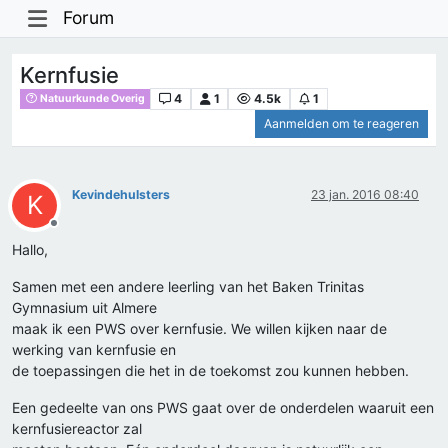
Forum
Kernfusie
4
1
4.5k
1
Natuurkunde Overig
Aanmelden om te reageren
Kevindehulsters
23 jan. 2016 08:40
K
Offline
Hallo,
Samen met een andere leerling van het Baken Trinitas
Gymnasium uit Almere
maak ik een PWS over kernfusie. We willen kijken naar de
werking van kernfusie en
de toepassingen die het in de toekomst zou kunnen hebben.
Een gedeelte van ons PWS gaat over de onderdelen waaruit een
kernfusiereactor zal