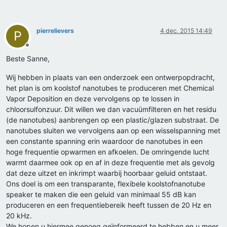
pierrelievers
4 dec. 2015 14:49
P
Offline
Beste Sanne,
Wij hebben in plaats van een onderzoek een ontwerpopdracht,
het plan is om koolstof nanotubes te produceren met Chemical
Vapor Deposition en deze vervolgens op te lossen in
chloorsulfonzuur. Dit willen we dan vacuümfilteren en het residu
(de nanotubes) aanbrengen op een plastic/glazen substraat. De
nanotubes sluiten we vervolgens aan op een wisselspanning met
een constante spanning erin waardoor de nanotubes in een
hoge frequentie opwarmen en afkoelen. De omringende lucht
warmt daarmee ook op en af in deze frequentie met als gevolg
dat deze uitzet en inkrimpt waarbij hoorbaar geluid ontstaat.
Ons doel is om een transparante, flexibele koolstofnanotube
speaker te maken die een geluid van minimaal 55 dB kan
produceren en een frequentiebereik heeft tussen de 20 Hz en
20 kHz.
We hopen u hiermee genoeg geïnformeerd te hebben en u meer