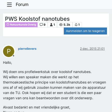
Forum
PWS Koolstof nanotubes
9
1
5.3k
1
Natuurkunde Overig
Aanmelden om te reageren
pierrelievers
2 dec. 2015 21:01
P
Offline
Hallo,
Wij doen ons profielwerkstuk over koolstof nanotubes.
Wij willen een speaker maken die werkt op het
thermoakoestische principe van koolstofnanotubes en vroegen
ons af of wij gebruik zouden kunnen maken van de apparatuur
van de TU. Ook hopen wij dat er een student is die een paar
vragen van ons kan beantwoorden over dit onderwerp.
Alvast bedankt en met vriendelijke groet,