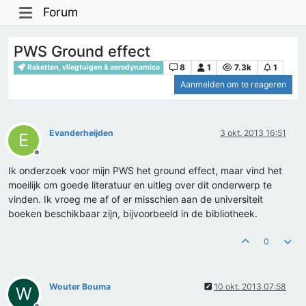
Forum
PWS Ground effect
8
1
7.3k
1
Raketten, vliegtuigen & aerodynamica
Aanmelden om te reageren
Evanderheijden
3 okt. 2013 16:51
E
Offline
Ik onderzoek voor mijn PWS het ground effect, maar vind het
moeilijk om goede literatuur en uitleg over dit onderwerp te
vinden. Ik vroeg me af of er misschien aan de universiteit
boeken beschikbaar zijn, bijvoorbeeld in de bibliotheek.
0
Wouter Bouma
10 okt. 2013 07:58
W