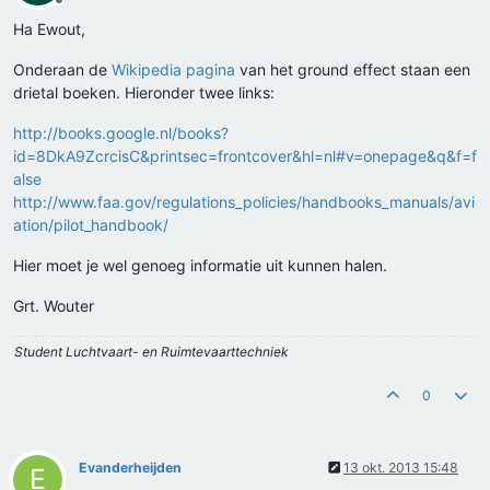
Offline
Ha Ewout,
Onderaan de
Wikipedia pagina
van het ground effect staan een
drietal boeken. Hieronder twee links:
http://books.google.nl/books?
id=8DkA9ZcrcisC&printsec=frontcover&hl=nl#v=onepage&q&f=f
alse
http://www.faa.gov/regulations_policies/handbooks_manuals/avi
ation/pilot_handbook/
Hier moet je wel genoeg informatie uit kunnen halen.
Grt. Wouter
Student Luchtvaart- en Ruimtevaarttechniek
0
Evanderheijden
13 okt. 2013 15:48
E