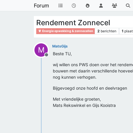
Forum
Rendement Zonnecel
2
berichten
1
plaat
Energie opwekking & zonnecellen
MatsGijs
M
Beste TU,
Offline
wij willen ons PWS doen over het rendem
bouwen met daarin verschillende hoeveel
nog kunnen verhogen.
Bijgevoegd onze hoofd en deelvragen
Met vriendelijke groeten,
Mats Rekswinkel en Gijs Kooistra