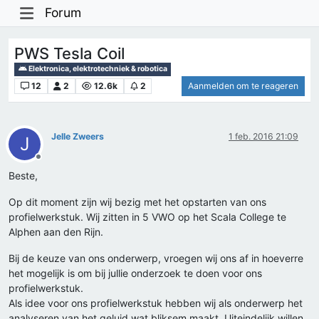
Forum
PWS Tesla Coil
Elektronica, elektrotechniek & robotica
12
2
12.6k
2
Aanmelden om te reageren
Jelle Zweers
1 feb. 2016 21:09
J
Offline
Beste,
Op dit moment zijn wij bezig met het opstarten van ons
profielwerkstuk. Wij zitten in 5 VWO op het Scala College te
Alphen aan den Rijn.
Bij de keuze van ons onderwerp, vroegen wij ons af in hoeverre
het mogelijk is om bij jullie onderzoek te doen voor ons
profielwerkstuk.
Als idee voor ons profielwerkstuk hebben wij als onderwerp het
analyseren van het geluid wat bliksem maakt. Uiteindelijk willen