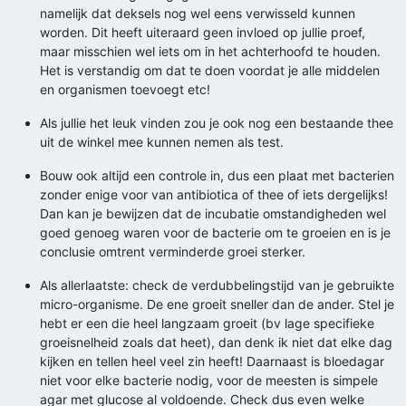
namelijk dat deksels nog wel eens verwisseld kunnen
worden. Dit heeft uiteraard geen invloed op jullie proef,
maar misschien wel iets om in het achterhoofd te houden.
Het is verstandig om dat te doen voordat je alle middelen
en organismen toevoegt etc!
Als jullie het leuk vinden zou je ook nog een bestaande thee
uit de winkel mee kunnen nemen als test.
Bouw ook altijd een controle in, dus een plaat met bacterien
zonder enige voor van antibiotica of thee of iets dergelijks!
Dan kan je bewijzen dat de incubatie omstandigheden wel
goed genoeg waren voor de bacterie om te groeien en is je
conclusie omtrent verminderde groei sterker.
Als allerlaatste: check de verdubbelingstijd van je gebruikte
micro-organisme. De ene groeit sneller dan de ander. Stel je
hebt er een die heel langzaam groeit (bv lage specifieke
groeisnelheid zoals dat heet), dan denk ik niet dat elke dag
kijken en tellen heel veel zin heeft! Daarnaast is bloedagar
niet voor elke bacterie nodig, voor de meesten is simpele
agar met glucose al voldoende. Check dus even welke