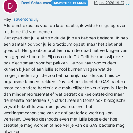
Demi Schrauwen
10 jun. 2026 19:27
PWS TU DELFT ADMIN
D
Offline
Hey
IsaVerschuur
,
Allereerst excuses voor de late reactie, ik wilde hier graag even
rustig de tijd voor nemen.
Wat goed dat jullie al zo'n duidelijk plan hebben bedacht! Ik heb
een aantal tips voor jullie practicum opzet, maar het ziet er al
goed uit. Het grootste probleem is inderdaad het verkrijgen van
een gepaste bacterie. Bij ons op de TU Delft hebben wij deze
ook niet zomaar voor het pakken. Je zou naar voorouders
kunnen kijken of aan jullie school kunnen vragen wat de
mogelijkheden zijn. Je zou het namelijk naar de soort micro-
organisme kunnen trekken. Dus niet per direct de GAS bacterie
maar een andere bacterie die makkelijker te verkrijgen is. Het is
dan minder representatief wat betreft de keelontsteking maar
de meeste bacterieen zijn structureel en (soms ook biologisch)
vrijwel hetzelfde waardoor je wel iets over het
werkingsmechanisme van de antibacteriele werking kan
vertellen. Overleg desnoods even met jullie begeleider hoe
creatief je mag worden of hoe ver je van de GAS bacterie mag
afwijiken!