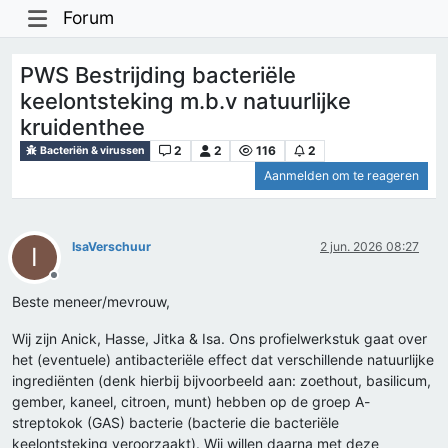
Forum
PWS Bestrijding bacteriële
keelontsteking m.b.v natuurlijke
kruidenthee
2
2
116
2
Bacteriën & virussen
Aanmelden om te reageren
IsaVerschuur
2 jun. 2026 08:27
I
Offline
Beste meneer/mevrouw,
Wij zijn Anick, Hasse, Jitka & Isa. Ons profielwerkstuk gaat over
het (eventuele) antibacteriële effect dat verschillende natuurlijke
ingrediënten (denk hierbij bijvoorbeeld aan: zoethout, basilicum,
gember, kaneel, citroen, munt) hebben op de groep A-
streptokok (GAS) bacterie (bacterie die bacteriële
keelontsteking veroorzaakt). Wij willen daarna met deze