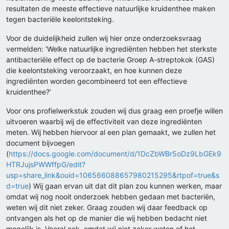
resultaten de meeste effectieve natuurlijke kruidenthee maken
tegen bacteriële keelontsteking.
Voor de duidelijkheid zullen wij hier onze onderzoeksvraag
vermelden: ‘Welke natuurlijke ingrediënten hebben het sterkste
antibacteriële effect op de bacterie Groep A-streptokok (GAS)
die keelontsteking veroorzaakt, en hoe kunnen deze
ingrediënten worden gecombineerd tot een effectieve
kruidenthee?’
Voor ons profielwerkstuk zouden wij dus graag een proefje willen
uitvoeren waarbij wij de effectiviteit van deze ingrediënten
meten. Wij hebben hiervoor al een plan gemaakt, we zullen het
document bijvoegen
(
https://docs.google.com/document/d/1DcZbWBr5oDz9LbGEk9
HTRJujsPWWffpG/edit?
usp=share_link&ouid=106566088657980215295&rtpof=true&s
d=true
) Wij gaan ervan uit dat dit plan zou kunnen werken, maar
omdat wij nog nooit onderzoek hebben gedaan met bacteriën,
weten wij dit niet zeker. Graag zouden wij daar feedback op
ontvangen als het op de manier die wij hebben bedacht niet
mogelijk is. Vooral ook, omdat wij niet zeker weten of het