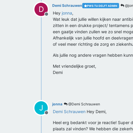
Demi Schrauwen
@jon
PWS TU DELFT ADMIN
D
Hey
jonna
,
Offline
Wat leuk dat jullie willen kijken naar an
zitten in een drukke project/ tentamens
een gaatje vinden zullen we zo snel mogel
Afhankelijk van jullie hoofd en deelvrage
of veel meer richting de zorg en ziekenhu
Als jullie nog andere vragen hebben kunnen j
Met vriendelijke groet,
Demi
jonna
@Demi Schrauwen
J
Demi Schrauwen
Hey Demi,
Offline
Heel erg bedankt voor je reactie! Super
plaats zal vinden? We hebben die zekerhe