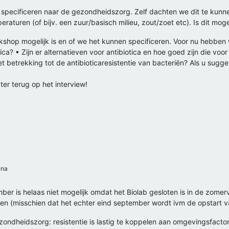
specificeren naar de gezondheidszorg. Zelf dachten we dit te kunne
eraturen (of bijv. een zuur/basisch milieu, zout/zoet etc). Is dit mog
shop mogelijk is en of we het kunnen specificeren. Voor nu hebben
ca? • Zijn er alternatieven voor antibiotica en hoe goed zijn die voor
etrekking tot de antibioticaresistentie van bacteriën? Als u sugge
er terug op het interview!
na
mber is helaas niet mogelijk omdat het Biolab gesloten is in de zom
en (misschien dat het echter eind september wordt ivm de opstart va
zondheidszorg: resistentie is lastig te koppelen aan omgevingsfactoren