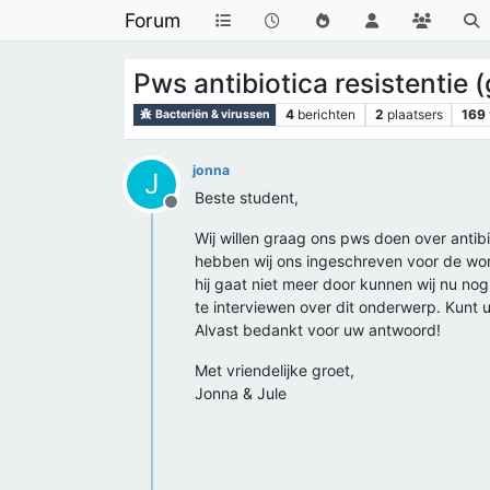
Forum
Pws antibiotica resistentie 
4
berichten
2
plaatsers
169
Bacteriën & virussen
jonna
J
Beste student,
Offline
Wij willen graag ons pws doen over anti
hebben wij ons ingeschreven voor de wor
hij gaat niet meer door kunnen wij nu nog
te interviewen over dit onderwerp. Kunt
Alvast bedankt voor uw antwoord!
Met vriendelijke groet,
Jonna & Jule