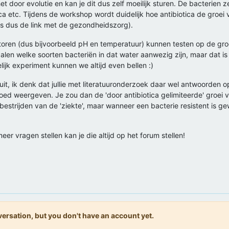
het door evolutie en kan je dit dus zelf moeilijk sturen. De bacterien
ca etc. Tijdens de workshop wordt duidelijk hoe antibiotica de groei
s dus de link met de gezondheidszorg).
ren (dus bijvoorbeeld pH en temperatuur) kunnen testen op de groei 
len welke soorten bacteriën in dat water aanwezig zijn, maar dat is 
lijk experiment kunnen we altijd even bellen :)
it, ik denk dat jullie met literatuuronderzoek daar wel antwoorden op
ed weergeven. Je zou dan de 'door antibiotica gelimiteerde' groei 
strijden van de 'ziekte', maar wanneer een bacterie resistent is gew
er vragen stellen kan je die altijd op het forum stellen!
onversation, but you don't have an account yet.