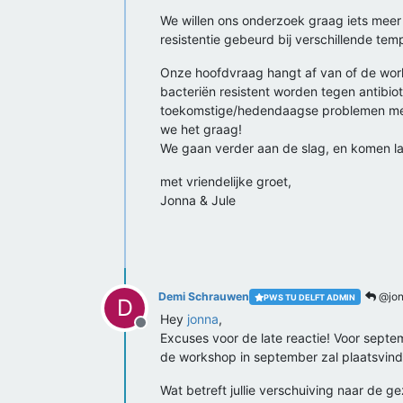
We willen ons onderzoek graag iets meer 
resistentie gebeurd bij verschillende temp
Onze hoofdvraag hangt af van of de work
bacteriën resistent worden tegen antibioti
toekomstige/hedendaagse problemen met b
we het graag!
We gaan verder aan de slag, en komen lat
met vriendelijke groet,
Jonna & Jule
Demi Schrauwen
@jon
PWS TU DELFT ADMIN
D
Hey
jonna
,
Offline
Excuses voor de late reactie! Voor septe
de workshop in september zal plaatsvind
Wat betreft jullie verschuiving naar de ge