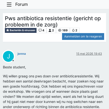
Forum
Pws antibiotica resistentie (gericht op
probleem in de zorg)
4
2
169
2
Bacteriën & virussen
Aanmelden om te reageren
jonna
15 mei 2026 19:43
J
Offline
Beste student,
Wij willen graag ons pws doen over antibioticaresistentie. Wij
hebben een aantal deelvragen bedacht, maar zoeken nog naar
een goede hoofdvraag. Ook hebben wij ons ingeschreven voor
de workshop. We vroegen ons af wanneer deze plaats gaat
vinden? We moeten dat optijd weten, want als het te lang duurt
of hij gaat niet meer door kunnen wij nu nog switchen naar een
ander onderwerp of richting binnen de antibiotica resistentie.