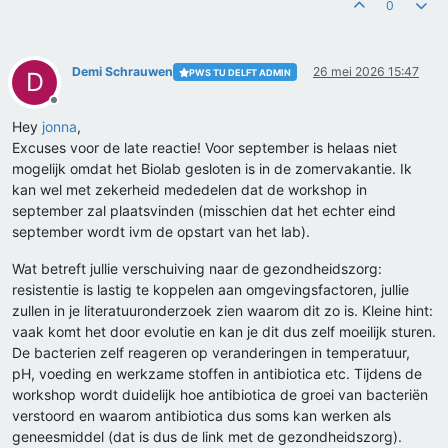
0
Demi Schrauwen
26 mei 2026 15:47
PWS TU DELFT ADMIN
D
Offline
Hey
jonna
,
Excuses voor de late reactie! Voor september is helaas niet
mogelijk omdat het Biolab gesloten is in de zomervakantie. Ik
kan wel met zekerheid mededelen dat de workshop in
september zal plaatsvinden (misschien dat het echter eind
september wordt ivm de opstart van het lab).
Wat betreft jullie verschuiving naar de gezondheidszorg:
resistentie is lastig te koppelen aan omgevingsfactoren, jullie
zullen in je literatuuronderzoek zien waarom dit zo is. Kleine hint:
vaak komt het door evolutie en kan je dit dus zelf moeilijk sturen.
De bacterien zelf reageren op veranderingen in temperatuur,
pH, voeding en werkzame stoffen in antibiotica etc. Tijdens de
workshop wordt duidelijk hoe antibiotica de groei van bacteriën
verstoord en waarom antibiotica dus soms kan werken als
geneesmiddel (dat is dus de link met de gezondheidszorg).