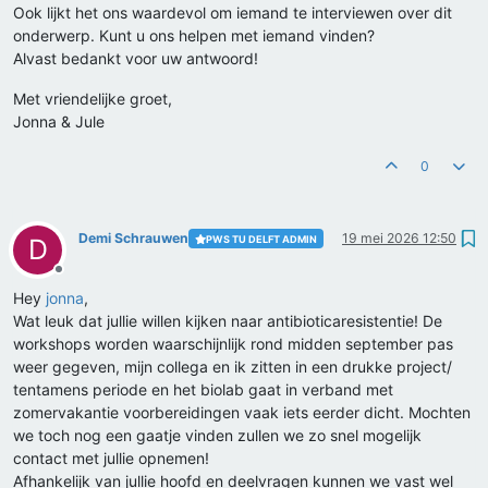
Ook lijkt het ons waardevol om iemand te interviewen over dit
onderwerp. Kunt u ons helpen met iemand vinden?
Alvast bedankt voor uw antwoord!
Met vriendelijke groet,
Jonna & Jule
0
Demi Schrauwen
19 mei 2026 12:50
PWS TU DELFT ADMIN
D
Offline
Hey
jonna
,
Wat leuk dat jullie willen kijken naar antibioticaresistentie! De
workshops worden waarschijnlijk rond midden september pas
weer gegeven, mijn collega en ik zitten in een drukke project/
tentamens periode en het biolab gaat in verband met
zomervakantie voorbereidingen vaak iets eerder dicht. Mochten
we toch nog een gaatje vinden zullen we zo snel mogelijk
contact met jullie opnemen!
Afhankelijk van jullie hoofd en deelvragen kunnen we vast wel