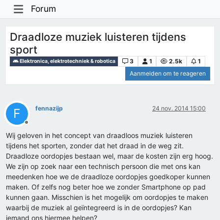
Forum
Draadloze muziek luisteren tijdens
sport
3
1
2.5k
1
Elektronica, elektrotechniek & robotica
Aanmelden om te reageren
fennazijp
24 nov. 2014 15:00
F
Offline
Wij geloven in het concept van draadloos muziek luisteren
tijdens het sporten, zonder dat het draad in de weg zit.
Draadloze oordopjes bestaan wel, maar de kosten zijn erg hoog.
We zijn op zoek naar een technisch persoon die met ons kan
meedenken hoe we de draadloze oordopjes goedkoper kunnen
maken. Of zelfs nog beter hoe we zonder Smartphone op pad
kunnen gaan. Misschien is het mogelijk om oordopjes te maken
waarbij de muziek al geïntegreerd is in de oordopjes? Kan
iemand ons hiermee helpen?