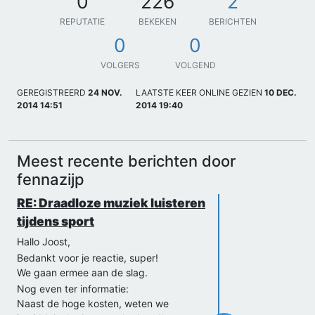
0
226
2
REPUTATIE
BEKEKEN
BERICHTEN
0
0
VOLGERS
VOLGEND
GEREGISTREERD
24 NOV.
LAATSTE KEER ONLINE GEZIEN
10 DEC.
2014 14:51
2014 19:40
Meest recente berichten door
fennazijp
RE: Draadloze muziek luisteren
tijdens sport
Hallo Joost,
Bedankt voor je reactie, super!
We gaan ermee aan de slag.
Nog even ter informatie:
Naast de hoge kosten, weten we