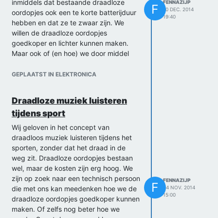
inmiddels dat bestaande draadloze
FENNAZIJP
F
10 DEC. 2014
oordopjes ook een te korte batterijduur
19:40
hebben en dat ze te zwaar zijn. We
willen de draadloze oordopjes
goedkoper en lichter kunnen maken.
Maar ook of (en hoe) we door middel
van hardlopen kinetic energie in de
oordopjes kunnen implementeren om de
GEPLAATST IN ELEKTRONICA
batterijduur te verlengen.
Groetjes, Debbie en Fenna
Draadloze muziek luisteren
tijdens sport
Wij geloven in het concept van
draadloos muziek luisteren tijdens het
sporten, zonder dat het draad in de
weg zit. Draadloze oordopjes bestaan
wel, maar de kosten zijn erg hoog. We
zijn op zoek naar een technisch persoon
FENNAZIJP
F
die met ons kan meedenken hoe we de
24 NOV. 2014
15:00
draadloze oordopjes goedkoper kunnen
maken. Of zelfs nog beter hoe we