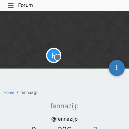
Forum
F
Offline
Home
fennazijp
fennazijp
@fennazijp