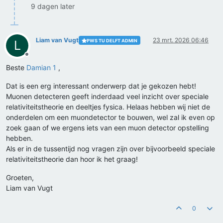
9 dagen later
Liam van Vugt
23 mrt. 2026 06:46
PWS TU DELFT ADMIN
L
Offline
Beste
Damian 1
,
Dat is een erg interessant onderwerp dat je gekozen hebt!
Muonen detecteren geeft inderdaad veel inzicht over speciale
relativiteitstheorie en deeltjes fysica. Helaas hebben wij niet de
onderdelen om een muondetector te bouwen, wel zal ik even op
zoek gaan of we ergens iets van een muon detector opstelling
hebben.
Als er in de tussentijd nog vragen zijn over bijvoorbeeld speciale
relativiteitstheorie dan hoor ik het graag!
Groeten,
Liam van Vugt
0