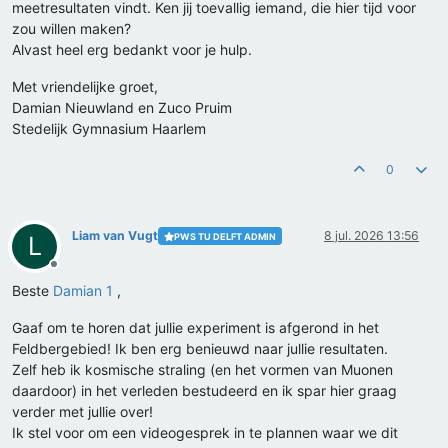
meetresultaten vindt. Ken jij toevallig iemand, die hier tijd voor
zou willen maken?
Alvast heel erg bedankt voor je hulp.
Met vriendelijke groet,
Damian Nieuwland en Zuco Pruim
Stedelijk Gymnasium Haarlem
0
Liam van Vugt
8 jul. 2026 13:56
PWS TU DELFT ADMIN
L
Offline
Beste
Damian 1
,
Gaaf om te horen dat jullie experiment is afgerond in het
Feldbergebied! Ik ben erg benieuwd naar jullie resultaten.
Zelf heb ik kosmische straling (en het vormen van Muonen
daardoor) in het verleden bestudeerd en ik spar hier graag
verder met jullie over!
Ik stel voor om een videogesprek in te plannen waar we dit