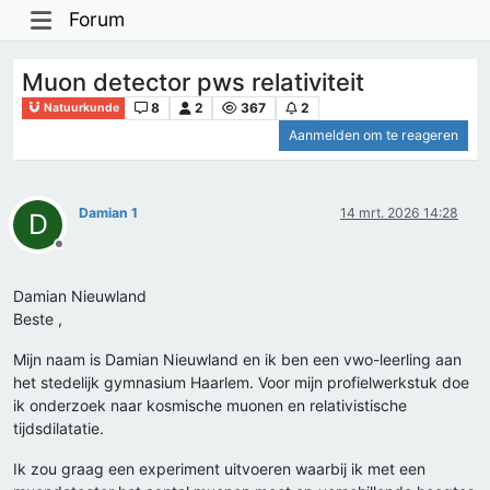
Forum
Muon detector pws relativiteit
8
2
367
2
Natuurkunde
Aanmelden om te reageren
Damian 1
14 mrt. 2026 14:28
D
Offline
Damian Nieuwland​
Beste ,
Mijn naam is Damian Nieuwland en ik ben een vwo-leerling aan
het stedelijk gymnasium Haarlem. Voor mijn profielwerkstuk doe
ik onderzoek naar kosmische muonen en relativistische
tijdsdilatatie.
Ik zou graag een experiment uitvoeren waarbij ik met een