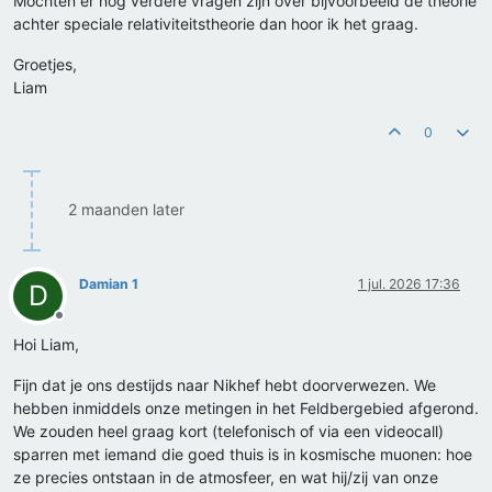
Mochten er nog verdere vragen zijn over bijvoorbeeld de theorie
achter speciale relativiteitstheorie dan hoor ik het graag.
Groetjes,
Liam
0
2 maanden later
Damian 1
1 jul. 2026 17:36
D
Offline
Hoi Liam,
Fijn dat je ons destijds naar Nikhef hebt doorverwezen. We
hebben inmiddels onze metingen in het Feldbergebied afgerond.
We zouden heel graag kort (telefonisch of via een videocall)
sparren met iemand die goed thuis is in kosmische muonen: hoe
ze precies ontstaan in de atmosfeer, en wat hij/zij van onze