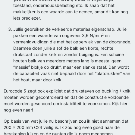
toestand, onderhoudsbelasting etc. Ik snap dat het
makkelijker is een waarde aan te nemen, amar dit kan nog
iets preciezer.
Jullie gebruiken de verkeerde materiaaleigenschap. Jullie
pakken een waarde van ongeveer 3,6 N/mm² en
vermenigvuldigen die met het oppervlak van de doorsnede.
Daarmee doen jullie alsof de balk een korte, rechte
drukstaaf zonder knik en zonder buiging is. Een schuine
houten balk van meerdere meters lang is meestal geen
“massief blokje op druk”, maar een slanke staaf. Dan wordt
de capaciteit vaak niet bepaald door het “platdrukken” van
het hout, maar door knik.
Eurocode 5 zegt ook expliciet dat drukstaven op buckling / knik
moeten worden gecontroleerd en dat de constructie voldoende
moet worden geschoord om instabiliteit te voorkomen. Kijk hier
nog even naar!
Op basis van wat jullie nu beschrijven zou ik niet aannemen dat
200 × 200 mm C24 veilig is. Ik zou nog even goed naar de
berekening kijken en de punten die ik noem meenemen.