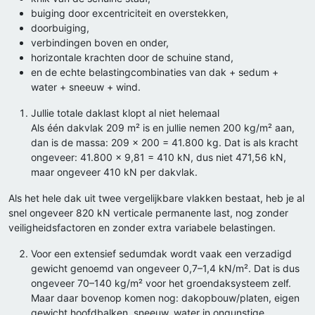
buiging door excentriciteit en overstekken,
doorbuiging,
verbindingen boven en onder,
horizontale krachten door de schuine stand,
en de echte belastingcombinaties van dak + sedum +
water + sneeuw + wind.
Jullie totale daklast klopt al niet helemaal
Als één dakvlak 209 m² is en jullie nemen 200 kg/m² aan,
dan is de massa: 209 × 200 = 41.800 kg. Dat is als kracht
ongeveer: 41.800 × 9,81 = 410 kN, dus niet 471,56 kN,
maar ongeveer 410 kN per dakvlak.
Als het hele dak uit twee vergelijkbare vlakken bestaat, heb je al
snel ongeveer 820 kN verticale permanente last, nog zonder
veiligheidsfactoren en zonder extra variabele belastingen.
Voor een extensief sedumdak wordt vaak een verzadigd
gewicht genoemd van ongeveer 0,7–1,4 kN/m². Dat is dus
ongeveer 70–140 kg/m² voor het groendaksysteem zelf.
Maar daar bovenop komen nog: dakopbouw/platen, eigen
gewicht hoofdbalken, sneeuw, water in ongunstige