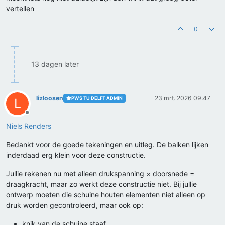
vertellen
0
13 dagen later
lizloosen
23 mrt. 2026 09:47
PWS TU DELFT ADMIN
L
Offline
Niels Renders
Bedankt voor de goede tekeningen en uitleg. De balken lijken
inderdaad erg klein voor deze constructie.
Jullie rekenen nu met alleen drukspanning × doorsnede =
draagkracht, maar zo werkt deze constructie niet. Bij jullie
ontwerp moeten die schuine houten elementen niet alleen op
druk worden gecontroleerd, maar ook op:
knik van de schuine staaf,