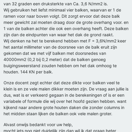
van 32 graden een druksterkte van Ca. 3,6 N/mm2 is.
Wij gebruiken het liefst minimaal vier balken, waarvan er 1 de
ramen voor naar boven volgt. Dit zorgt ervoor dat deze balk
meer gewicht zal moeten draag door de grote overhang voor. en
1 van de balken achter die ook een overhang heeft. Deze balken
zijn dan de eindpunten van waar het dak de grond raakt.
Wij denken na het te berekend hebben met F = 3,6N/mm2 keer
het aantal millimeter van de doorsnee van de balk eruit zijn
gekomen dat we met vijf balken met doorsnedes van
40000mm2 (0,2 bij 0,2 meter) dat de balken genoeg
buigingsweerstand zouden hebben om het dak omhoog te
houden. 144 KN per balk.
Onze docent zegt echter dat deze dikte voor balken veel te
klein is en ze vele malen dikker moeten zijn. De vraag aan jullie is
dus, wat is er verkeerd gegaan in de berekeningen of is er een
variabele of formule die wij over het hoofd gezien hebben. want
kijkend naar andere grote houten daken die zonder columns in
het midden staan lijken de balken ook vele malen groter.
Alvast onwijs bedankt voor uw help,
mocht iets nog niet duidelijk zijn dan wil ik dat graag beter