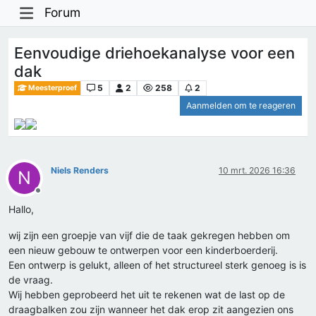
Forum
Eenvoudige driehoekanalyse voor een
dak
5
2
258
2
Meesterproef
Aanmelden om te reageren
Niels Renders
10 mrt. 2026 16:36
N
Offline
Hallo,
wij zijn een groepje van vijf die de taak gekregen hebben om
een nieuw gebouw te ontwerpen voor een kinderboerderij.
Een ontwerp is gelukt, alleen of het structureel sterk genoeg is is
de vraag.
Wij hebben geprobeerd het uit te rekenen wat de last op de
draagbalken zou zijn wanneer het dak erop zit aangezien ons