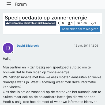
Forum
Speelgoedauto op zonne-energie
6
1
5.3k
1
Elektronica, elektrotechniek & robotica
Aanmelden om te reageren
David Zijderveld
12 okt. 2014 12:26
D
Offline
Hallo,
Mijn partner en ik zijn bezig een speelgoed auto zo om te
bouwen dat hij kan rijden op zonne-energie.
We hebben moeite met hoe we alles moeten aansluiten en welke
draadjes wat zijn. Weet u toevallig waar men deze informatie
kan vinden?
Ons doel is om de zonnecel op de motor van het autootje aan te
sluiten maar ook op de oplaadbare batterijen die we hebben.
Heeft u enig idee hoe dit moet of waar we informatie hierover