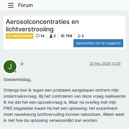
Forum
Aerosolconcentraties en
lichtverstrooiing
14
2
759
3
Laser & optica
Aanmelden om te reageren
jz
20 feb. 2026 13:29
J
Offline
Goedemiddag,
Onlangs ben ik tegen een probleem aangelopen omtrent mijn
onderzoeksvraag. Bij het controleren van deze vraag realiseerde
ik me dat het een opzoekvraag is. Maar na overleg met mijn
PWS begeleider kwam hij met een oplossing: het experiment
moet nauwkeurig luchtvervuiling kunnen nabootsen. Alleen weet
ik niet hoe de oplossing verwezenlijkt kan worden.