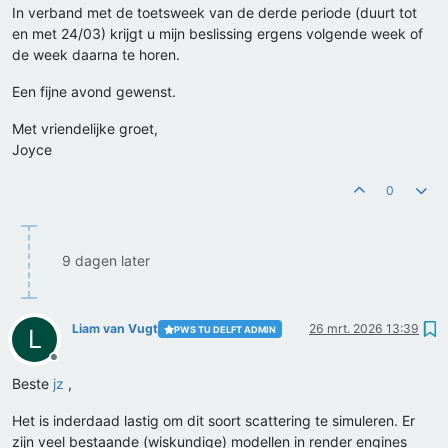
In verband met de toetsweek van de derde periode (duurt tot
en met 24/03) krijgt u mijn beslissing ergens volgende week of
de week daarna te horen.
Een fijne avond gewenst.
Met vriendelijke groet,
Joyce
0
9 dagen later
Liam van Vugt
26 mrt. 2026 13:39
PWS TU DELFT ADMIN
L
Offline
Beste
jz
,
Het is inderdaad lastig om dit soort scattering te simuleren. Er
zijn veel bestaande (wiskundige) modellen in render engines