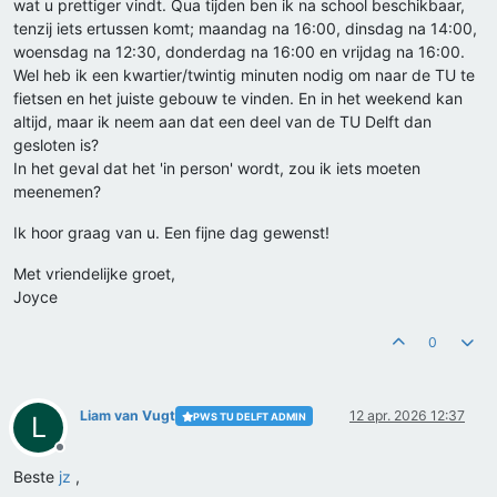
wat u prettiger vindt. Qua tijden ben ik na school beschikbaar,
tenzij iets ertussen komt; maandag na 16:00, dinsdag na 14:00,
woensdag na 12:30, donderdag na 16:00 en vrijdag na 16:00.
Wel heb ik een kwartier/twintig minuten nodig om naar de TU te
fietsen en het juiste gebouw te vinden. En in het weekend kan
altijd, maar ik neem aan dat een deel van de TU Delft dan
gesloten is?
In het geval dat het 'in person' wordt, zou ik iets moeten
meenemen?
Ik hoor graag van u. Een fijne dag gewenst!
Met vriendelijke groet,
Joyce
0
Liam van Vugt
12 apr. 2026 12:37
PWS TU DELFT ADMIN
L
Offline
Beste
jz
,