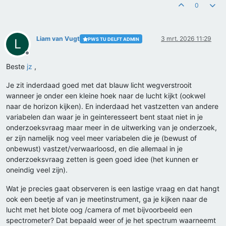
0
Liam van Vugt
3 mrt. 2026 11:29
PWS TU DELFT ADMIN
L
Offline
Beste
jz
,
Je zit inderdaad goed met dat blauw licht wegverstrooit
wanneer je onder een kleine hoek naar de lucht kijkt (ookwel
naar de horizon kijken). En inderdaad het vastzetten van andere
variabelen dan waar je in geinteresseert bent staat niet in je
onderzoeksvraag maar meer in de uitwerking van je onderzoek,
er zijn namelijk nog veel meer variabelen die je (bewust of
onbewust) vastzet/verwaarloosd, en die allemaal in je
onderzoeksvraag zetten is geen goed idee (het kunnen er
oneindig veel zijn).
Wat je precies gaat observeren is een lastige vraag en dat hangt
ook een beetje af van je meetinstrument, ga je kijken naar de
lucht met het blote oog /camera of met bijvoorbeeld een
spectrometer? Dat bepaald weer of je het spectrum waarneemt