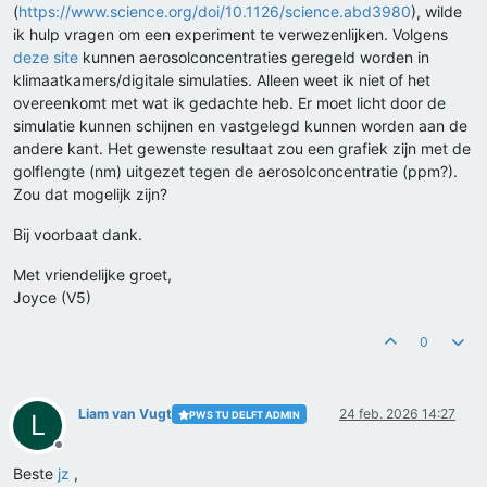
(
https://www.science.org/doi/10.1126/science.abd3980
), wilde
ik hulp vragen om een experiment te verwezenlijken. Volgens
deze site
kunnen aerosolconcentraties geregeld worden in
klimaatkamers/digitale simulaties. Alleen weet ik niet of het
overeenkomt met wat ik gedachte heb. Er moet licht door de
simulatie kunnen schijnen en vastgelegd kunnen worden aan de
andere kant. Het gewenste resultaat zou een grafiek zijn met de
golflengte (nm) uitgezet tegen de aerosolconcentratie (ppm?).
Zou dat mogelijk zijn?
Bij voorbaat dank.
Met vriendelijke groet,
Joyce (V5)
0
Liam van Vugt
24 feb. 2026 14:27
PWS TU DELFT ADMIN
L
Offline
Beste
jz
,