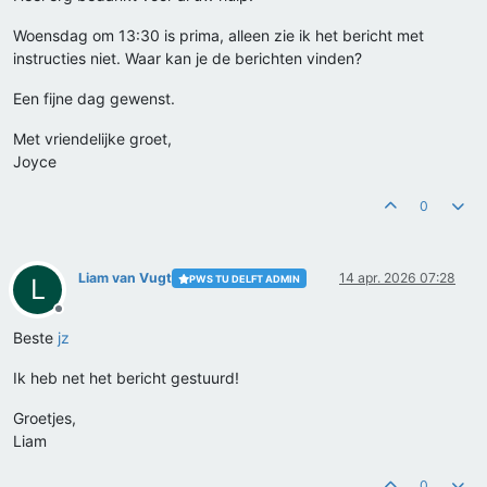
Woensdag om 13:30 is prima, alleen zie ik het bericht met
instructies niet. Waar kan je de berichten vinden?
Een fijne dag gewenst.
Met vriendelijke groet,
Joyce
0
Liam van Vugt
14 apr. 2026 07:28
PWS TU DELFT ADMIN
L
Offline
Beste
jz
Ik heb net het bericht gestuurd!
Groetjes,
Liam
0