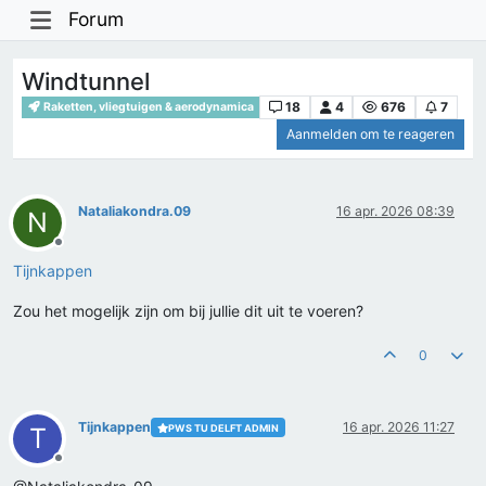
Forum
Windtunnel
18
4
676
7
Raketten, vliegtuigen & aerodynamica
Aanmelden om te reageren
Nataliakondra.09
16 apr. 2026 08:39
N
Offline
Tijnkappen
Zou het mogelijk zijn om bij jullie dit uit te voeren?
0
Tijnkappen
16 apr. 2026 11:27
PWS TU DELFT ADMIN
T
Offline