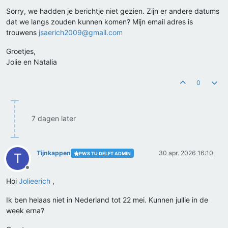
Sorry, we hadden je berichtje niet gezien. Zijn er andere datums
dat we langs zouden kunnen komen? Mijn email adres is
trouwens
jsaerich2009@gmail.com
Groetjes,
Jolie en Natalia
0
7 dagen later
Tijnkappen
30 apr. 2026 16:10
PWS TU DELFT ADMIN
T
Offline
Hoi
Jolieerich
,
Ik ben helaas niet in Nederland tot 22 mei. Kunnen jullie in de
week erna?