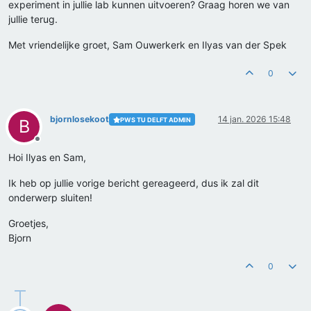
experiment in jullie lab kunnen uitvoeren? Graag horen we van
jullie terug.
Met vriendelijke groet, Sam Ouwerkerk en Ilyas van der Spek
0
bjornlosekoot
14 jan. 2026 15:48
PWS TU DELFT ADMIN
B
Offline
Hoi Ilyas en Sam,
Ik heb op jullie vorige bericht gereageerd, dus ik zal dit
onderwerp sluiten!
Groetjes,
Bjorn
0