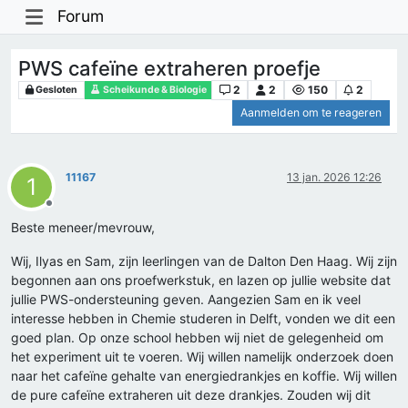
Forum
PWS cafeïne extraheren proefje
2
2
150
2
Gesloten
Scheikunde & Biologie
Aanmelden om te reageren
11167
13 jan. 2026 12:26
1
Offline
Beste meneer/mevrouw,
Wij, Ilyas en Sam, zijn leerlingen van de Dalton Den Haag. Wij zijn
begonnen aan ons proefwerkstuk, en lazen op jullie website dat
jullie PWS-ondersteuning geven. Aangezien Sam en ik veel
interesse hebben in Chemie studeren in Delft, vonden we dit een
goed plan. Op onze school hebben wij niet de gelegenheid om
het experiment uit te voeren. Wij willen namelijk onderzoek doen
naar het cafeïne gehalte van energiedrankjes en koffie. Wij willen
de pure cafeïne extraheren uit deze drankjes. Zouden wij dit