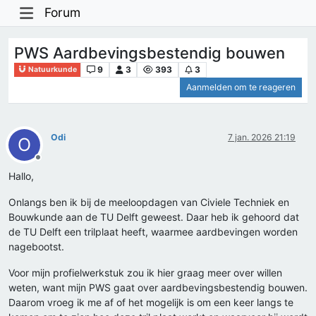
Forum
PWS Aardbevingsbestendig bouwen
9
3
393
3
Natuurkunde
Aanmelden om te reageren
Odi
7 jan. 2026 21:19
O
Offline
Hallo,
Onlangs ben ik bij de meeloopdagen van Civiele Techniek en
Bouwkunde aan de TU Delft geweest. Daar heb ik gehoord dat
de TU Delft een trilplaat heeft, waarmee aardbevingen worden
nagebootst.
Voor mijn profielwerkstuk zou ik hier graag meer over willen
weten, want mijn PWS gaat over aardbevingsbestendig bouwen.
Daarom vroeg ik me af of het mogelijk is om een keer langs te