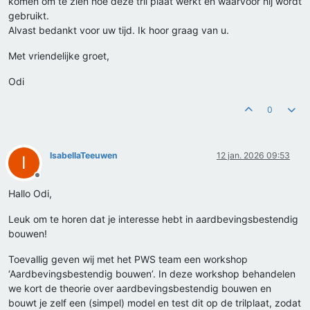
komen om te zien hoe deze tril plaat werkt en waarvoor hij wordt
gebruikt.
Alvast bedankt voor uw tijd. Ik hoor graag van u.
Met vriendelijke groet,
Odi
0
IsabellaTeeuwen
12 jan. 2026 09:53
I
Offline
Hallo Odi,
Leuk om te horen dat je interesse hebt in aardbevingsbestendig
bouwen!
Toevallig geven wij met het PWS team een workshop
‘Aardbevingsbestendig bouwen’. In deze workshop behandelen
we kort de theorie over aardbevingsbestendig bouwen en
bouwt je zelf een (simpel) model en test dit op de trilplaat, zodat