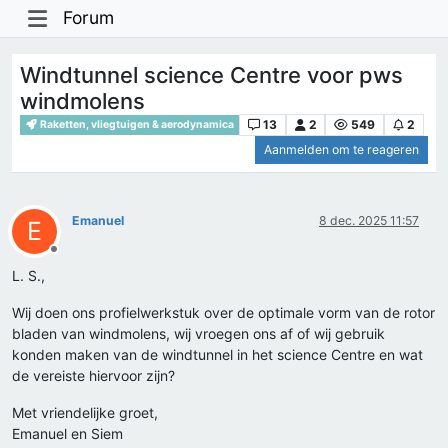
Forum
Windtunnel science Centre voor pws
windmolens
13
2
549
2
Raketten, vliegtuigen & aerodynamica
Aanmelden om te reageren
Emanuel
8 dec. 2025 11:57
E
Offline
L. S.,
Wij doen ons profielwerkstuk over de optimale vorm van de rotor
bladen van windmolens, wij vroegen ons af of wij gebruik
konden maken van de windtunnel in het science Centre en wat
de vereiste hiervoor zijn?
Met vriendelijke groet,
Emanuel en Siem