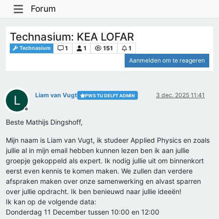
Forum
Technasium: KEA LOFAR
1
1
151
1
Technasium
Aanmelden om te reageren
Liam van Vugt
3 dec. 2025 11:41
PWS TU DELFT ADMIN
L
Offline
Beste Mathijs Dingshoff,
Mijn naam is Liam van Vugt, ik studeer Applied Physics en zoals
jullie al in mijn email hebben kunnen lezen ben ik aan jullie
groepje gekoppeld als expert. Ik nodig jullie uit om binnenkort
eerst even kennis te komen maken. We zullen dan verdere
afspraken maken over onze samenwerking en alvast sparren
over jullie opdracht. Ik ben benieuwd naar jullie ideeën!
Ik kan op de volgende data:
Donderdag 11 December tussen 10:00 en 12:00